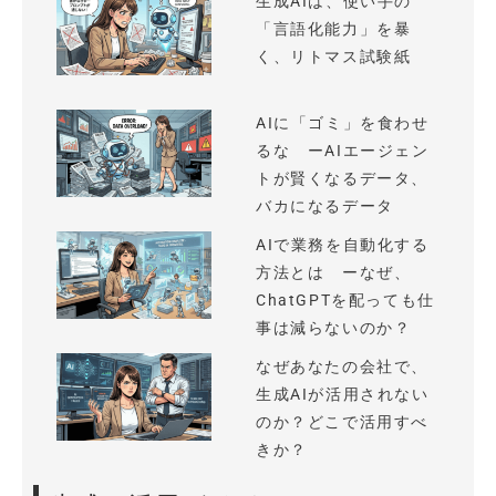
生成AIは、使い手の
「言語化能力」を暴
く、リトマス試験紙
AIに「ゴミ」を食わせ
るな ーAIエージェン
トが賢くなるデータ、
バカになるデータ
AIで業務を自動化する
方法とは ーなぜ、
ChatGPTを配っても仕
事は減らないのか？
なぜあなたの会社で、
生成AIが活用されない
のか？どこで活用すべ
きか？