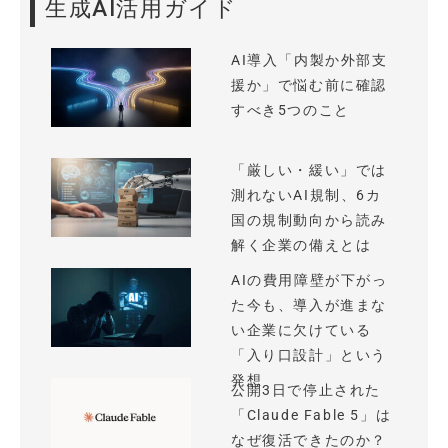
生成AI活用ガイド
AI導入「内製か外部支
援か」で悩む前に確認
すべき5つのこと
「厳しい・緩い」では
測れないAI規制、6カ
国の規制動向から読み
解く企業の備えとは
AIの費用障壁が下がっ
た今も、導入が進まな
い企業に欠けている
「入り口設計」という
発想
公開3日で停止された
「Claude Fable 5」は
なぜ復活できたのか？