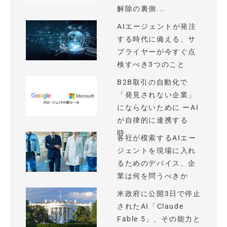
解除の裏側...
AIエージェントが発注
する時代に備える、サ
プライヤーが今すぐ点
検すべき3つのこと
B2B取引の自動化で
「発見されない企業」
にならないために ーAI
が自律的に連携する
時...
各社が模索するAIエー
ジェントを現場に入れ
るためのデバイス、企
業は何を問うべきか
米政府に公開3日で停止
されたAI「Claude
Fable 5」、その能力と