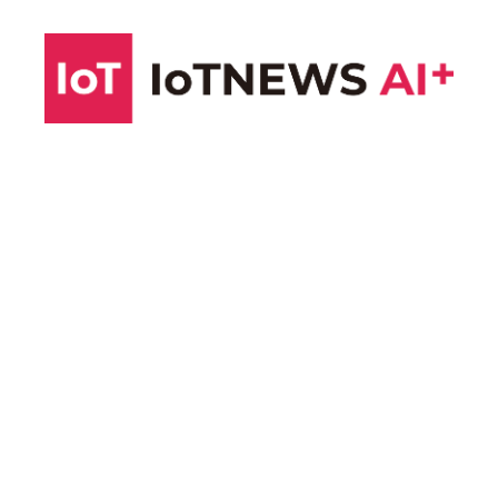
コ
ン
テ
ン
ツ
へ
ス
キ
ッ
プ