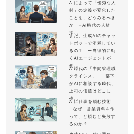
AIによって「優秀な人
材」の定義が変化した
ことを、どうみるべき
か —AI時代の人材
採...
まだ、生成AIのチャッ
トボットで消耗してい
るの？ ー自律的に動
くAIエージェントが
働...
AI時代の「中間管理職
クライシス」 —部下
がAIに相談する時代、
上司の価値はどこに
残...
AIに仕事を頼む技術
—なぜ「営業資料を作
って」と頼むと失敗す
るのか？