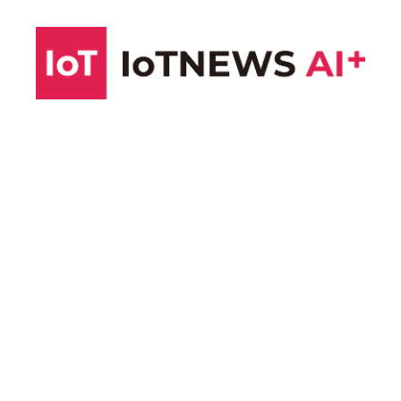
コ
ン
テ
ン
ツ
へ
ス
キ
ッ
プ