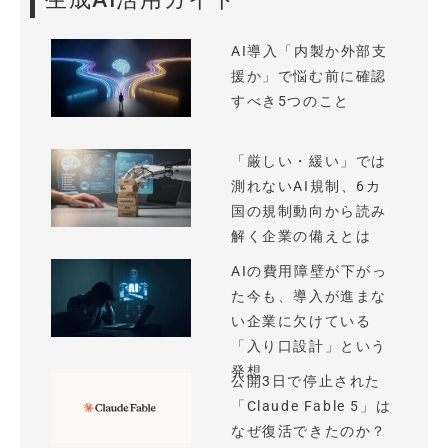
AI導入「内製か外部支
援か」で悩む前に確認
すべき5つのこと
「厳しい・緩い」では
測れないAI規制、6カ
国の規制動向から読み
解く企業の備えとは
AIの費用障壁が下がっ
た今も、導入が進まな
い企業に欠けている
「入り口設計」という
発想
公開3日で停止された
「Claude Fable 5」は
なぜ復活できたのか？