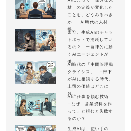
AIによって「優秀な人
材」の定義が変化した
ことを、どうみるべき
か —AI時代の人材
採...
まだ、生成AIのチャッ
トボットで消耗してい
るの？ ー自律的に動
くAIエージェントが
働...
AI時代の「中間管理職
クライシス」 —部下
がAIに相談する時代、
上司の価値はどこに
残...
AIに仕事を頼む技術
—なぜ「営業資料を作
って」と頼むと失敗す
るのか？
生成AIは、使い手の