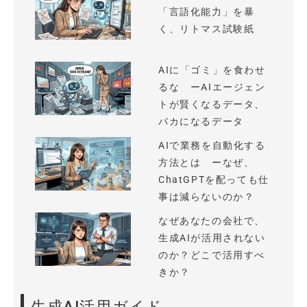
「言語化能力」を暴
く、リトマス試験紙
AIに「ゴミ」を食わせ
るな ーAIエージェン
トが賢くなるデータ、
バカになるデータ
AIで業務を自動化する
方法とは ーなぜ、
ChatGPTを配っても仕
事は減らないのか？
なぜあなたの会社で、
生成AIが活用されない
のか？どこで活用すべ
きか？
生成AI活用ガイド