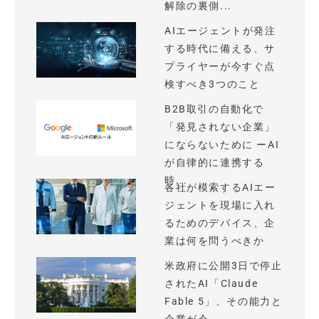
解除の裏側...
AIエージェントが発注
する時代に備える、サ
プライヤーが今すぐ点
検すべき3つのこと
B2B取引の自動化で
「発見されない企業」
にならないために ーAI
が自律的に連携する
時...
各社が模索するAIエー
ジェントを現場に入れ
るためのデバイス、企
業は何を問うべきか
米政府に公開3日で停止
されたAI「Claude
Fable 5」、その能力と