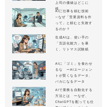
上司の価値はどこに
残...
AIに仕事を頼む技術
—なぜ「営業資料を作
って」と頼むと失敗す
るのか？
生成AIは、使い手の
「言語化能力」を暴
く、リトマス試験紙
AIに「ゴミ」を食わせ
るな ーAIエージェン
トが賢くなるデータ、
バカになるデータ
AIで業務を自動化する
方法とは ーなぜ、
ChatGPTを配っても仕