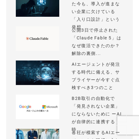
た今も、導入が進まな
い企業に欠けている
「入り口設計」という
発想
公開3日で停止された
「Claude Fable 5」は
なぜ復活できたのか？
解除の裏側...
AIエージェントが発注
する時代に備える、サ
プライヤーが今すぐ点
検すべき3つのこと
B2B取引の自動化で
「発見されない企業」
にならないために ーAI
が自律的に連携する
時...
各社が模索するAIエー