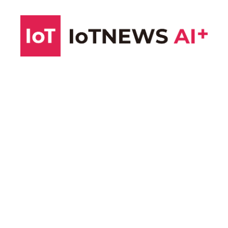
コ
ン
テ
ン
ツ
へ
ス
キ
ッ
プ