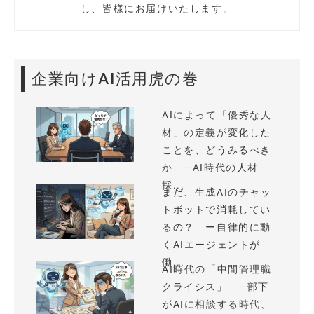
し、皆様にお届けいたします。
企業向けAI活用虎の巻
AIによって「優秀な人
材」の定義が変化した
ことを、どうみるべき
か —AI時代の人材
採...
まだ、生成AIのチャッ
トボットで消耗してい
るの？ ー自律的に動
くAIエージェントが
働...
AI時代の「中間管理職
クライシス」 —部下
がAIに相談する時代、