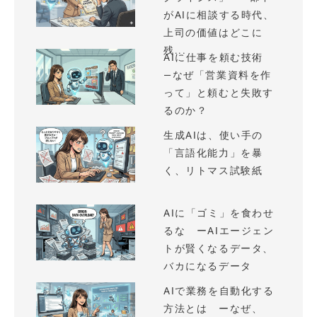
がAIに相談する時代、
上司の価値はどこに
残...
AIに仕事を頼む技術
—なぜ「営業資料を作
って」と頼むと失敗す
るのか？
生成AIは、使い手の
「言語化能力」を暴
く、リトマス試験紙
AIに「ゴミ」を食わせ
るな ーAIエージェン
トが賢くなるデータ、
バカになるデータ
AIで業務を自動化する
方法とは ーなぜ、