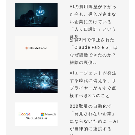
AIの費用障壁が下がっ
た今も、導入が進まな
い企業に欠けている
「入り口設計」という
発想
公開3日で停止された
「Claude Fable 5」は
なぜ復活できたのか？
解除の裏側...
AIエージェントが発注
する時代に備える、サ
プライヤーが今すぐ点
検すべき3つのこと
B2B取引の自動化で
「発見されない企業」
にならないために ーAI
が自律的に連携する