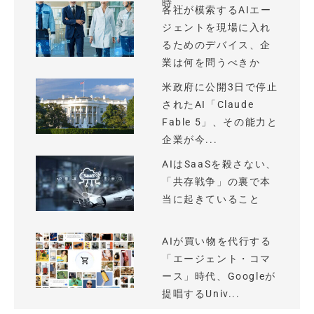
時...
各社が模索するAIエー
ジェントを現場に入れ
るためのデバイス、企
業は何を問うべきか
米政府に公開3日で停止
されたAI「Claude
Fable 5」、その能力と
企業が今...
AIはSaaSを殺さない、
「共存戦争」の裏で本
当に起きていること
AIが買い物を代行する
「エージェント・コマ
ース」時代、Googleが
提唱するUniv...