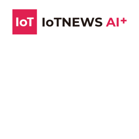
コ
ン
テ
ン
ツ
へ
ス
キ
ッ
プ