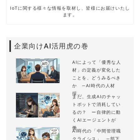
IoTに関する様々な情報を取材し、皆様にお届けいたし
ます。
企業向けAI活用虎の巻
AIによって「優秀な人
材」の定義が変化した
ことを、どうみるべき
か —AI時代の人材
採...
まだ、生成AIのチャッ
トボットで消耗してい
るの？ ー自律的に動
くAIエージェントが
働...
AI時代の「中間管理職
クライシス」 —部下