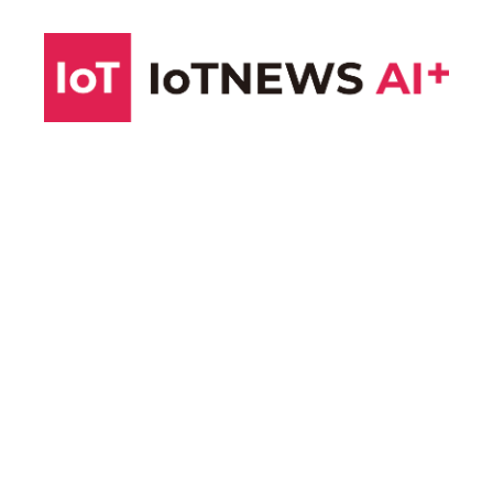
コ
ン
テ
ン
ツ
へ
ス
キ
ッ
プ