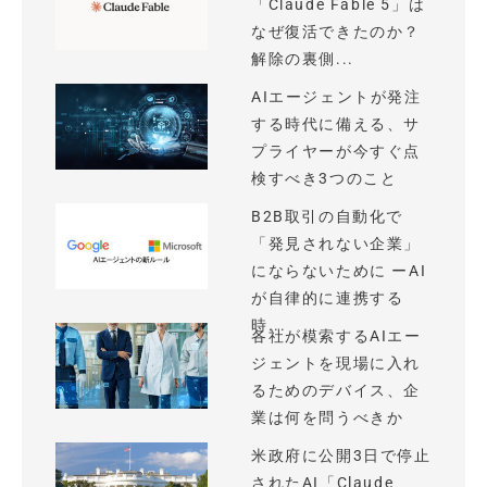
「Claude Fable 5」は
なぜ復活できたのか？
解除の裏側...
AIエージェントが発注
する時代に備える、サ
プライヤーが今すぐ点
検すべき3つのこと
B2B取引の自動化で
「発見されない企業」
にならないために ーAI
が自律的に連携する
時...
各社が模索するAIエー
ジェントを現場に入れ
るためのデバイス、企
業は何を問うべきか
米政府に公開3日で停止
されたAI「Claude