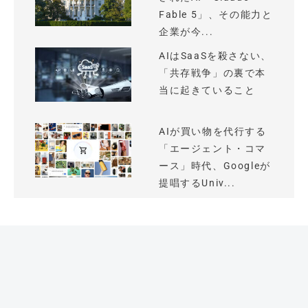
Fable 5」、その能力と
企業が今...
AIはSaaSを殺さない、
「共存戦争」の裏で本
当に起きていること
AIが買い物を代行する
「エージェント・コマ
ース」時代、Googleが
提唱するUniv...