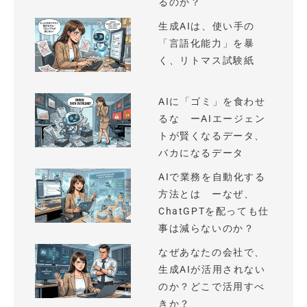
るのか？
生成AIは、使い手の
「言語化能力」を暴
く、リトマス試験紙
AIに「ゴミ」を食わせ
るな ーAIエージェン
トが賢くなるデータ、
バカになるデータ
AIで業務を自動化する
方法とは ーなぜ、
ChatGPTを配っても仕
事は減らないのか？
なぜあなたの会社で、
生成AIが活用されない
のか？どこで活用すべ
きか？