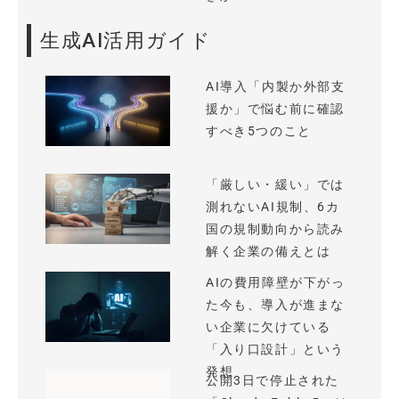
生成AI活用ガイド
AI導入「内製か外部支
援か」で悩む前に確認
すべき5つのこと
「厳しい・緩い」では
測れないAI規制、6カ
国の規制動向から読み
解く企業の備えとは
AIの費用障壁が下がっ
た今も、導入が進まな
い企業に欠けている
「入り口設計」という
発想
公開3日で停止された