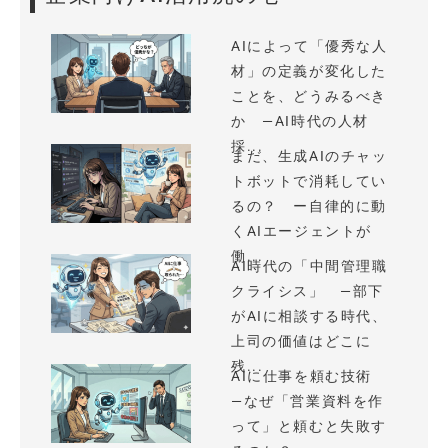
AIによって「優秀な人
材」の定義が変化した
ことを、どうみるべき
か —AI時代の人材
採...
まだ、生成AIのチャッ
トボットで消耗してい
るの？ ー自律的に動
くAIエージェントが
働...
AI時代の「中間管理職
クライシス」 —部下
がAIに相談する時代、
上司の価値はどこに
残...
AIに仕事を頼む技術
—なぜ「営業資料を作
って」と頼むと失敗す