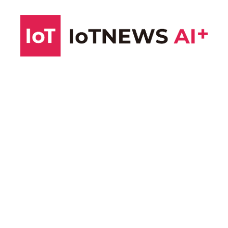
コ
ン
テ
ン
ツ
へ
ス
キ
ッ
プ