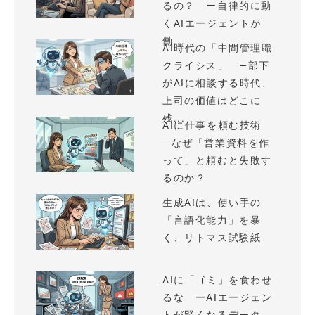
るの？ ー自律的に動
くAIエージェントが
働...
AI時代の「中間管理職
クライシス」 —部下
がAIに相談する時代、
上司の価値はどこに
残...
AIに仕事を頼む技術
—なぜ「営業資料を作
って」と頼むと失敗す
るのか？
生成AIは、使い手の
「言語化能力」を暴
く、リトマス試験紙
AIに「ゴミ」を食わせ
るな ーAIエージェン