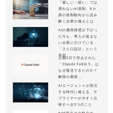
「厳しい・緩い」では
測れないAI規制、6カ
国の規制動向から読み
解く企業の備えとは
AIの費用障壁が下がっ
た今も、導入が進まな
い企業に欠けている
「入り口設計」という
発想
公開3日で停止された
「Claude Fable 5」は
なぜ復活できたのか？
解除の裏側...
AIエージェントが発注
する時代に備える、サ
プライヤーが今すぐ点
検すべき3つのこと