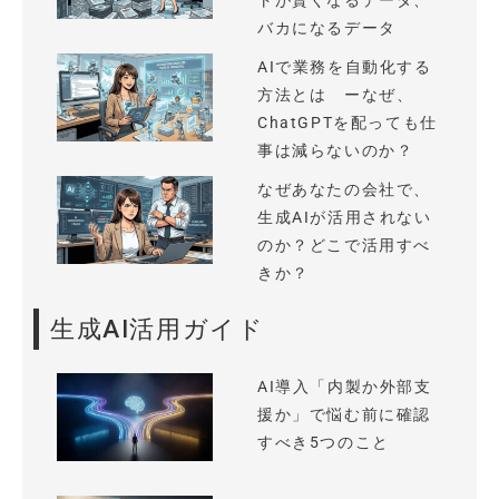
トが賢くなるデータ、
バカになるデータ
AIで業務を自動化する
方法とは ーなぜ、
ChatGPTを配っても仕
事は減らないのか？
なぜあなたの会社で、
生成AIが活用されない
のか？どこで活用すべ
きか？
生成AI活用ガイド
AI導入「内製か外部支
援か」で悩む前に確認
すべき5つのこと