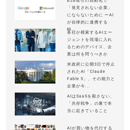
B2B取引の自動化で
「発見されない企業」
にならないために ーAI
が自律的に連携する
時...
各社が模索するAIエー
ジェントを現場に入れ
るためのデバイス、企
業は何を問うべきか
米政府に公開3日で停止
されたAI「Claude
Fable 5」、その能力と
企業が今...
AIはSaaSを殺さない、
「共存戦争」の裏で本
当に起きていること
AIが買い物を代行する