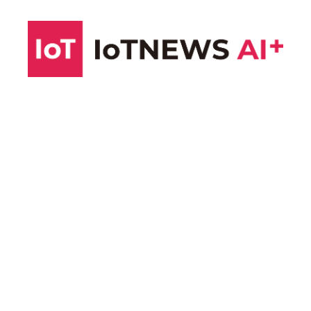
コ
ン
テ
ン
ツ
へ
ス
キ
ッ
プ