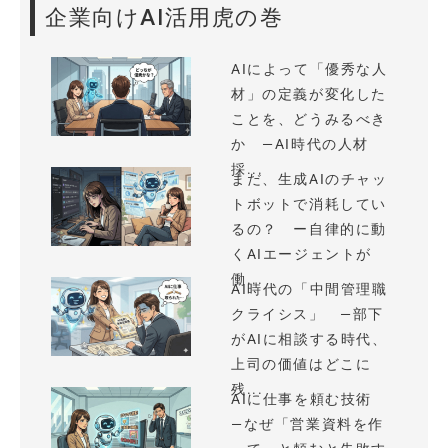
企業向けAI活用虎の巻
AIによって「優秀な人
材」の定義が変化した
ことを、どうみるべき
か —AI時代の人材
採...
まだ、生成AIのチャッ
トボットで消耗してい
るの？ ー自律的に動
くAIエージェントが
働...
AI時代の「中間管理職
クライシス」 —部下
がAIに相談する時代、
上司の価値はどこに
残...
AIに仕事を頼む技術
—なぜ「営業資料を作