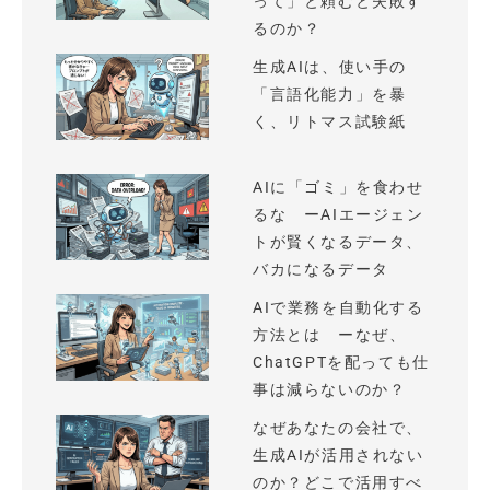
って」と頼むと失敗す
るのか？
生成AIは、使い手の
「言語化能力」を暴
く、リトマス試験紙
AIに「ゴミ」を食わせ
るな ーAIエージェン
トが賢くなるデータ、
バカになるデータ
AIで業務を自動化する
方法とは ーなぜ、
ChatGPTを配っても仕
事は減らないのか？
なぜあなたの会社で、
生成AIが活用されない
のか？どこで活用すべ