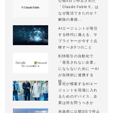
公開3日で停止された
「Claude Fable 5」は
なぜ復活できたのか？
解除の裏側...
AIエージェントが発注
する時代に備える、サ
プライヤーが今すぐ点
検すべき3つのこと
B2B取引の自動化で
「発見されない企業」
にならないために ーAI
が自律的に連携する
時...
各社が模索するAIエー
ジェントを現場に入れ
るためのデバイス、企
業は何を問うべきか
米政府に公開3日で停止