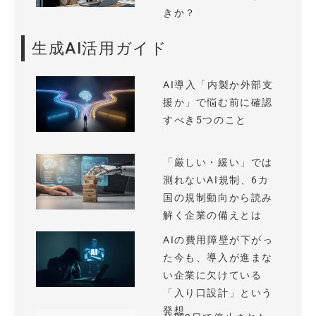
きか？
生成AI活用ガイド
AI導入「内製か外部支
援か」で悩む前に確認
すべき5つのこと
「厳しい・緩い」では
測れないAI規制、6カ
国の規制動向から読み
解く企業の備えとは
AIの費用障壁が下がっ
た今も、導入が進まな
い企業に欠けている
「入り口設計」という
発想