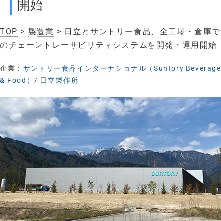
開始
TOP
>
製造業
> 日立とサントリー食品、全工場・倉庫で
のチェーントレーサビリティシステムを開発・運用開始
企業：
サントリー食品インターナショナル（Suntory Beverage
& Food）
/
日立製作所