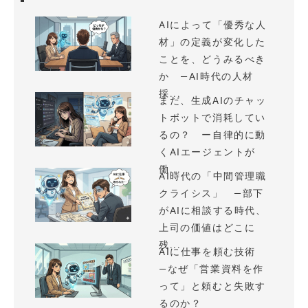
AIによって「優秀な人
材」の定義が変化した
ことを、どうみるべき
か —AI時代の人材
採...
まだ、生成AIのチャッ
トボットで消耗してい
るの？ ー自律的に動
くAIエージェントが
働...
AI時代の「中間管理職
クライシス」 —部下
がAIに相談する時代、
上司の価値はどこに
残...
AIに仕事を頼む技術
—なぜ「営業資料を作
って」と頼むと失敗す
るのか？