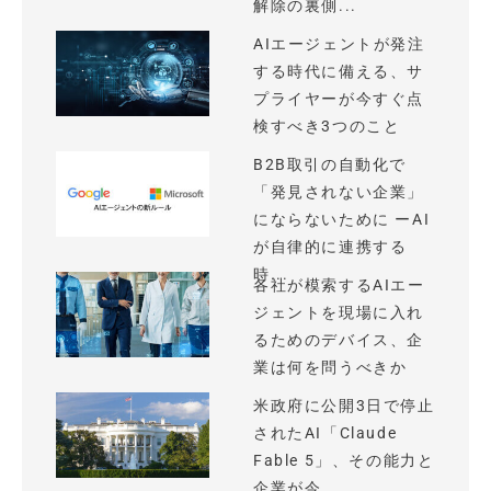
解除の裏側...
AIエージェントが発注
する時代に備える、サ
プライヤーが今すぐ点
検すべき3つのこと
B2B取引の自動化で
「発見されない企業」
にならないために ーAI
が自律的に連携する
時...
各社が模索するAIエー
ジェントを現場に入れ
るためのデバイス、企
業は何を問うべきか
米政府に公開3日で停止
されたAI「Claude
Fable 5」、その能力と
企業が今...