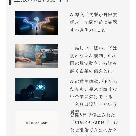
AI導入「内製か外部支
援か」で悩む前に確認
すべき5つのこと
「厳しい・緩い」では
測れないAI規制、6カ
国の規制動向から読み
解く企業の備えとは
AIの費用障壁が下がっ
た今も、導入が進まな
い企業に欠けている
「入り口設計」という
発想
公開3日で停止された
「Claude Fable 5」は
なぜ復活できたのか？