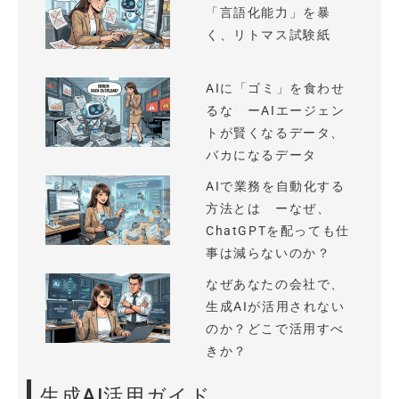
「言語化能力」を暴
く、リトマス試験紙
AIに「ゴミ」を食わせ
るな ーAIエージェン
トが賢くなるデータ、
バカになるデータ
AIで業務を自動化する
方法とは ーなぜ、
ChatGPTを配っても仕
事は減らないのか？
なぜあなたの会社で、
生成AIが活用されない
のか？どこで活用すべ
きか？
生成AI活用ガイド