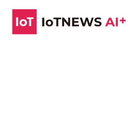
コ
ン
テ
ン
ツ
へ
ス
キ
ッ
プ