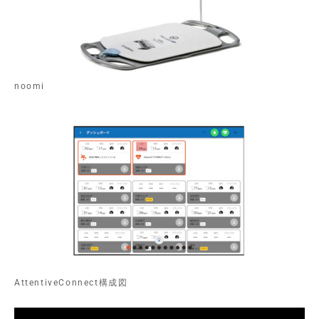
noomi
AttentiveConnect構成図