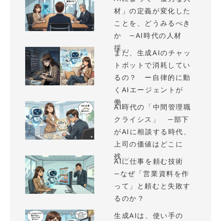
材」の定義が変化した
ことを、どうみるべき
か —AI時代の人材
採...
まだ、生成AIのチャッ
トボットで消耗してい
るの？ ー自律的に動
くAIエージェントが
働...
AI時代の「中間管理職
クライシス」 —部下
がAIに相談する時代、
上司の価値はどこに
残...
AIに仕事を頼む技術
—なぜ「営業資料を作
って」と頼むと失敗す
るのか？
生成AIは、使い手の