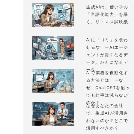
生成AIは、使い手の
「言語化能力」を暴
く、リトマス試験紙
AIに「ゴミ」を食わ
せるな ーAIエージ
ェントが賢くなるデ
ータ、バカになるデ
ータ
AIで業務を自動化す
る方法とは ーな
ぜ、ChatGPTを配っ
ても仕事は減らない
のか？
なぜあなたの会社
で、生成AIが活用さ
れないのか？どこで
活用すべきか？