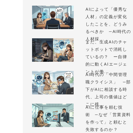
AIによって「優秀な
人材」の定義が変化
したことを、どうみ
るべきか —AI時代の
人材採...
まだ、生成AIのチャ
ットボットで消耗し
ているの？ ー自律
的に動くAIエージェ
ントが働...
AI時代の「中間管理
職クライシス」 —部
下がAIに相談する時
代、上司の価値はど
こに残...
AIに仕事を頼む技
術 —なぜ「営業資料
を作って」と頼むと
失敗するのか？