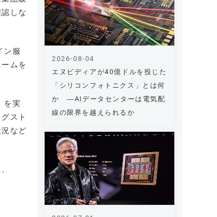
確認しな
イン服
2026-08-04
ォームを
エヌビディアが40億ドルを投じた
「シリコンフォトニクス」とは何
か ―AIデータセンターは電気配
」を実
線の限界を越えられるか
ッグスト
状況など
た、