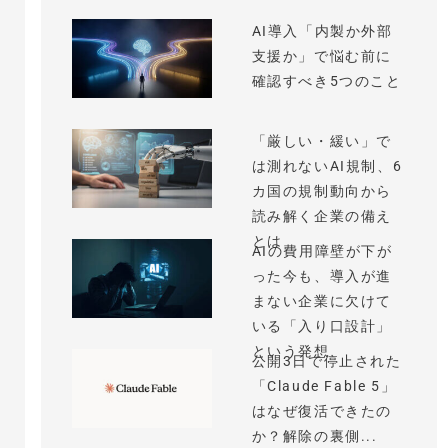
AI導入「内製か外部
支援か」で悩む前に
確認すべき5つのこと
「厳しい・緩い」で
は測れないAI規制、6
カ国の規制動向から
読み解く企業の備え
とは
AIの費用障壁が下が
った今も、導入が進
まない企業に欠けて
いる「入り口設計」
という発想
公開3日で停止された
「Claude Fable 5」
はなぜ復活できたの
か？解除の裏側...