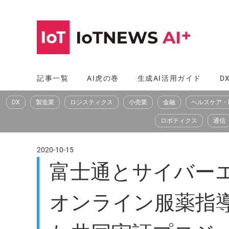
コ
ン
テ
ン
ツ
記事一覧
AI虎の巻
生成AI活用ガイド
D
へ
DX
製造業
ロジスティクス
小売業
金融
ヘルスケア・
ス
キ
ロボティクス
通信
ッ
プ
2020-10-15
富士通とサイバー
オンライン服薬指