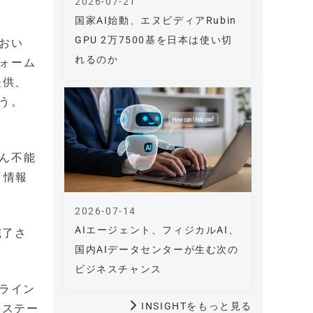
2026-07-21
国家AI始動、エヌビディアRubin
GPU 2万7500基を日本は使い切
おい
れるのか
ォーム
提供、
う。
ん不能
、情報
2026-07-14
AIエージェント、フィジカルAI、
完了さ
国内AIデータセンターが生む次の
ビジネスチャンス
ンライン
INSIGHTをもっと見る
各ステー