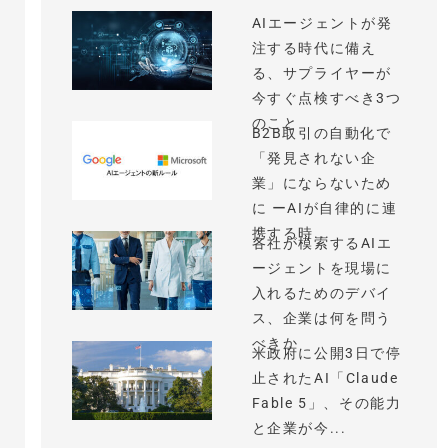
AIエージェントが発
注する時代に備え
る、サプライヤーが
今すぐ点検すべき3つ
のこと
B2B取引の自動化で
「発見されない企
業」にならないため
に ーAIが自律的に連
携する時...
各社が模索するAIエ
ージェントを現場に
入れるためのデバイ
ス、企業は何を問う
べきか
米政府に公開3日で停
止されたAI「Claude
Fable 5」、その能力
と企業が今...