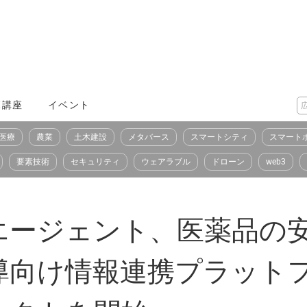
X講座
イベント
医療
農業
土木建設
メタバース
スマートシティ
スマート
要素技術
セキュリティ
ウェアラブル
ドローン
web3
エージェント、医薬品の
導向け情報連携プラット