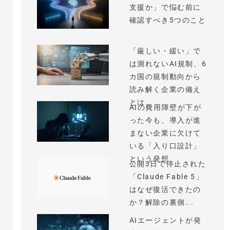
支援か」で悩む前に
確認すべき5つのこと
「厳しい・緩い」で
は測れないAI規制、6
カ国の規制動向から
読み解く企業の備え
とは
AIの費用障壁が下が
った今も、導入が進
まない企業に欠けて
いる「入り口設計」
という発想
公開3日で停止された
「Claude Fable 5」
はなぜ復活できたの
か？解除の裏側...
AIエージェントが発