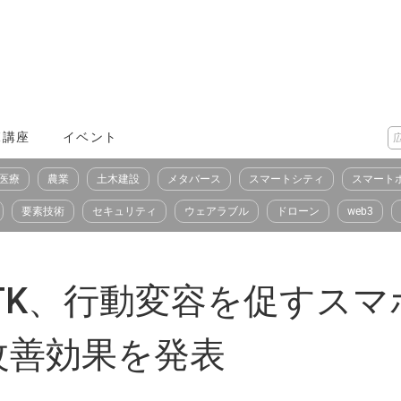
X講座
イベント
医療
農業
土木建設
メタバース
スマートシティ
スマート
要素技術
セキュリティ
ウェアラブル
ドローン
web3
HTK、行動変容を促すス
改善効果を発表