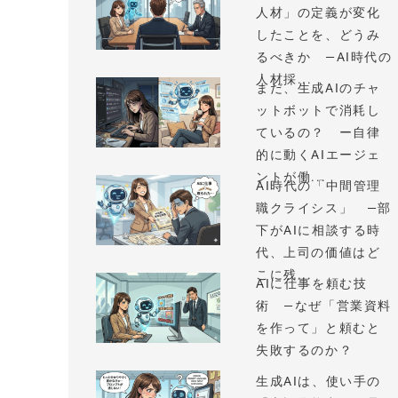
人材」の定義が変化
したことを、どうみ
るべきか —AI時代の
人材採...
まだ、生成AIのチャ
ットボットで消耗し
ているの？ ー自律
的に動くAIエージェ
ントが働...
AI時代の「中間管理
職クライシス」 —部
下がAIに相談する時
代、上司の価値はど
こに残...
AIに仕事を頼む技
術 —なぜ「営業資料
を作って」と頼むと
失敗するのか？
生成AIは、使い手の