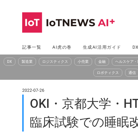
コ
ン
テ
ン
ツ
記事一覧
AI虎の巻
生成AI活用ガイド
D
へ
DX
製造業
ロジスティクス
小売業
金融
ヘルスケア・
ス
キ
ロボティクス
通信
ッ
プ
2022-07-26
OKI・京都大学・
臨床試験での睡眠