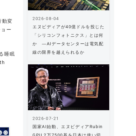
2026-08-04
行動変
エヌビディアが40億ドルを投じた
ショー
「シリコンフォトニクス」とは何
か ―AIデータセンターは電気配
線の限界を越えられるか
る睡眠
th
2026-07-21
国家AI始動、エヌビディアRubin
GPU 2万7500基を日本は使い切