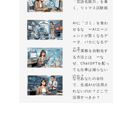
「言語化能力」を暴
く、リトマス試験紙
AIに「ゴミ」を食わ
せるな ーAIエージ
ェントが賢くなるデ
ータ、バカになるデ
ータ
AIで業務を自動化す
る方法とは ーな
ぜ、ChatGPTを配っ
ても仕事は減らない
のか？
なぜあなたの会社
で、生成AIが活用さ
れないのか？どこで
活用すべきか？