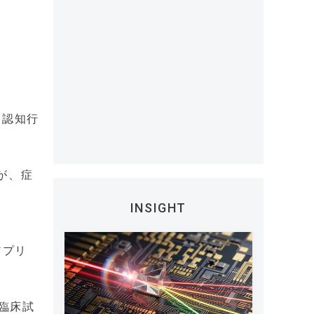
る認知行
が、症
INSIGHT
アプリ
た臨床試