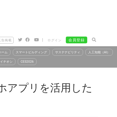
|
会員登録
広告掲載
ログイン
ホーム
スマートビルディング
サステナビリティ
人工知能（AI）
イチオシ
CES2026
マホアプリを活用した