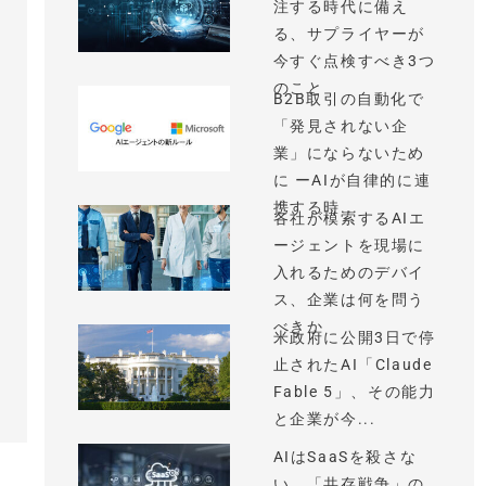
注する時代に備え
る、サプライヤーが
今すぐ点検すべき3つ
のこと
B2B取引の自動化で
「発見されない企
業」にならないため
に ーAIが自律的に連
携する時...
各社が模索するAIエ
ージェントを現場に
入れるためのデバイ
ス、企業は何を問う
べきか
米政府に公開3日で停
止されたAI「Claude
Fable 5」、その能力
と企業が今...
AIはSaaSを殺さな
い、「共存戦争」の