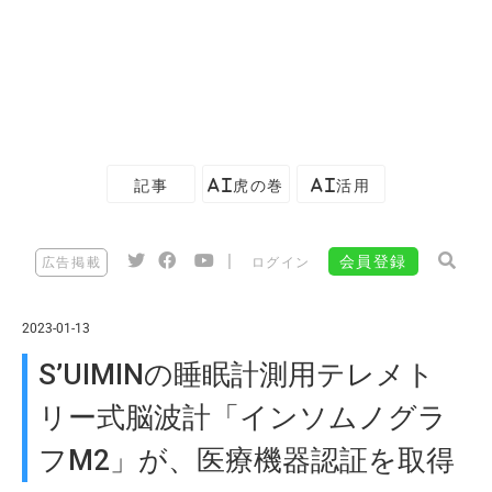
記事
AI虎の巻
AI活用
|
会員登録
広告掲載
ログイン
2023-01-13
S’UIMINの睡眠計測用テレメト
リー式脳波計「インソムノグラ
フM2」が、医療機器認証を取得