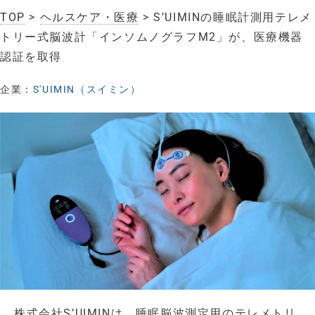
TOP
>
ヘルスケア・医療
> S’UIMINの睡眠計測用テレメ
トリー式脳波計「インソムノグラフM2」が、医療機器
認証を取得
企業：
S'UIMIN（スイミン）
株式会社S’UIMINは、睡眠脳波測定用のテレメトリ