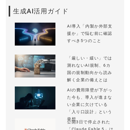
生成AI活用ガイド
AI導入「内製か外部支
援か」で悩む前に確認
すべき5つのこと
「厳しい・緩い」では
測れないAI規制、6カ
国の規制動向から読み
解く企業の備えとは
AIの費用障壁が下がっ
た今も、導入が進まな
い企業に欠けている
「入り口設計」という
発想
公開3日で停止された
「Claude Fable 5」は