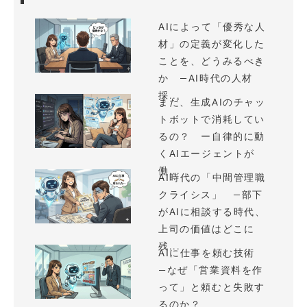
AIによって「優秀な人
材」の定義が変化した
ことを、どうみるべき
か —AI時代の人材
採...
まだ、生成AIのチャッ
トボットで消耗してい
るの？ ー自律的に動
くAIエージェントが
働...
AI時代の「中間管理職
クライシス」 —部下
がAIに相談する時代、
上司の価値はどこに
残...
AIに仕事を頼む技術
—なぜ「営業資料を作
って」と頼むと失敗す
るのか？