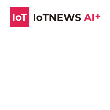
コ
ン
テ
ン
ツ
へ
ス
キ
ッ
プ