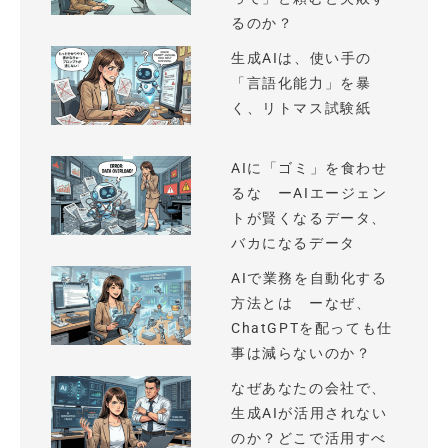
るのか？
生成AIは、使い手の
「言語化能力」を暴
く、リトマス試験紙
AIに「ゴミ」を食わせ
るな ーAIエージェン
トが賢くなるデータ、
バカになるデータ
AIで業務を自動化する
方法とは ーなぜ、
ChatGPTを配っても仕
事は減らないのか？
なぜあなたの会社で、
生成AIが活用されない
のか？どこで活用すべ