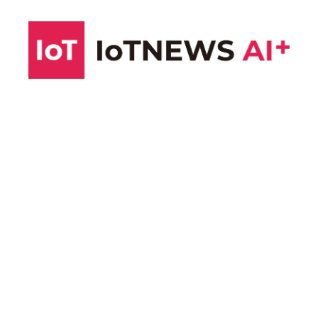
コ
ン
テ
ン
ツ
へ
ス
キ
ッ
プ