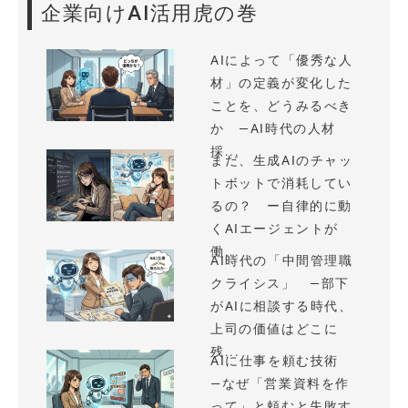
企業向けAI活用虎の巻
AIによって「優秀な人
材」の定義が変化した
ことを、どうみるべき
か —AI時代の人材
採...
まだ、生成AIのチャッ
トボットで消耗してい
るの？ ー自律的に動
くAIエージェントが
働...
AI時代の「中間管理職
クライシス」 —部下
がAIに相談する時代、
上司の価値はどこに
残...
AIに仕事を頼む技術
—なぜ「営業資料を作
って」と頼むと失敗す