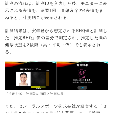
計測の流れは、計測IDを入力した後、モニターに表
示される表情を、練習1回、喜怒哀楽の4表情をま
ねると、計測結果が表示される。
計測結果は、実年齢から想定されるBHQ値と計測し
た「推定BHQ」値の差分で測定され、推定した脳の
健康状態を3段階（高・平均・低）でも表示され
る。
「推定BHQ」計測器の画面と計測結果
また、セントラルスポーツ株式会社が運営する「セ