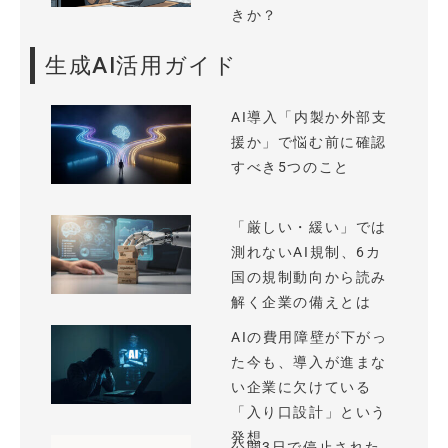
きか？
生成AI活用ガイド
AI導入「内製か外部支
援か」で悩む前に確認
すべき5つのこと
「厳しい・緩い」では
測れないAI規制、6カ
国の規制動向から読み
解く企業の備えとは
AIの費用障壁が下がっ
た今も、導入が進まな
い企業に欠けている
「入り口設計」という
発想
公開3日で停止された