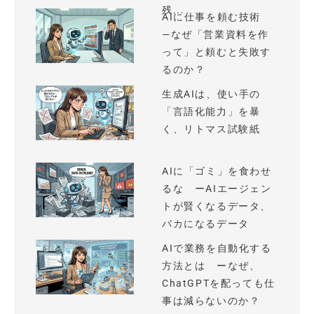
残...
AIに仕事を頼む技術
—なぜ「営業資料を作
って」と頼むと失敗す
るのか？
生成AIは、使い手の
「言語化能力」を暴
く、リトマス試験紙
AIに「ゴミ」を食わせ
るな ーAIエージェン
トが賢くなるデータ、
バカになるデータ
AIで業務を自動化する
方法とは ーなぜ、
ChatGPTを配っても仕
事は減らないのか？