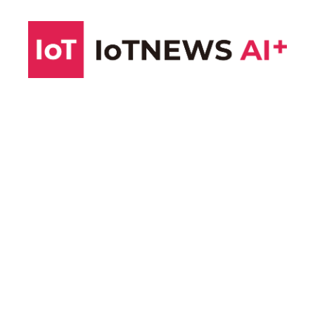
コ
ン
テ
ン
ツ
へ
ス
キ
ッ
プ