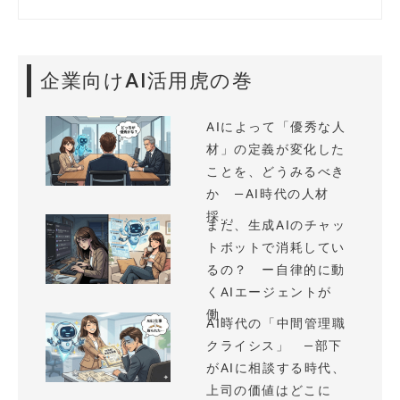
企業向けAI活用虎の巻
AIによって「優秀な人
材」の定義が変化した
ことを、どうみるべき
か —AI時代の人材
採...
まだ、生成AIのチャッ
トボットで消耗してい
るの？ ー自律的に動
くAIエージェントが
働...
AI時代の「中間管理職
クライシス」 —部下
がAIに相談する時代、
上司の価値はどこに