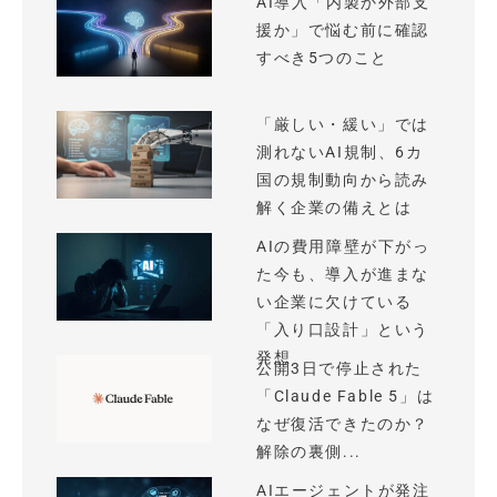
AI導入「内製か外部支
援か」で悩む前に確認
すべき5つのこと
「厳しい・緩い」では
測れないAI規制、6カ
国の規制動向から読み
解く企業の備えとは
AIの費用障壁が下がっ
た今も、導入が進まな
い企業に欠けている
「入り口設計」という
発想
公開3日で停止された
「Claude Fable 5」は
なぜ復活できたのか？
解除の裏側...
AIエージェントが発注