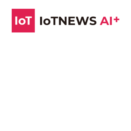
コ
ン
テ
ン
ツ
へ
ス
キ
ッ
プ