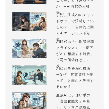
ことを、どうみるべき
か —AI時代の人材
採...
まだ、生成AIのチャッ
トボットで消耗してい
るの？ ー自律的に動
くAIエージェントが
働...
AI時代の「中間管理職
クライシス」 —部下
がAIに相談する時代、
上司の価値はどこに
残...
AIに仕事を頼む技術
—なぜ「営業資料を作
って」と頼むと失敗す
るのか？
生成AIは、使い手の
「言語化能力」を暴
く、リトマス試験紙