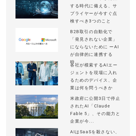
する時代に備える、サ
プライヤーが今すぐ点
検すべき3つのこと
B2B取引の自動化で
「発見されない企業」
にならないために ーAI
が自律的に連携する
時...
各社が模索するAIエー
ジェントを現場に入れ
るためのデバイス、企
業は何を問うべきか
米政府に公開3日で停止
されたAI「Claude
Fable 5」、その能力と
企業が今...
AIはSaaSを殺さない、