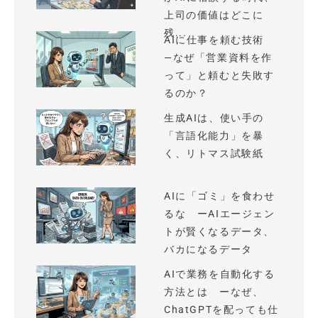
上司の価値はどこに
残...
AIに仕事を頼む技術
—なぜ「営業資料を作
って」と頼むと失敗す
るのか？
生成AIは、使い手の
「言語化能力」を暴
く、リトマス試験紙
AIに「ゴミ」を食わせ
るな ーAIエージェン
トが賢くなるデータ、
バカになるデータ
AIで業務を自動化する
方法とは ーなぜ、
ChatGPTを配っても仕