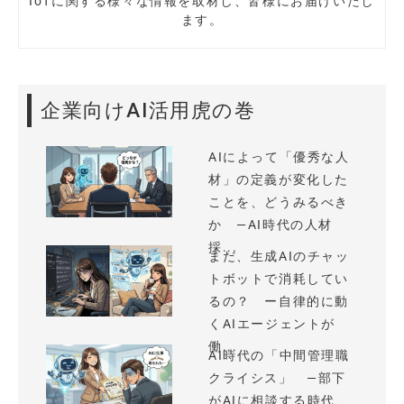
IoTに関する様々な情報を取材し、皆様にお届けいたし
ます。
企業向けAI活用虎の巻
AIによって「優秀な人
材」の定義が変化した
ことを、どうみるべき
か —AI時代の人材
採...
まだ、生成AIのチャッ
トボットで消耗してい
るの？ ー自律的に動
くAIエージェントが
働...
AI時代の「中間管理職
クライシス」 —部下
がAIに相談する時代、