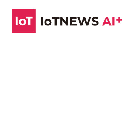
コ
ン
テ
ン
ツ
へ
ス
キ
ッ
プ