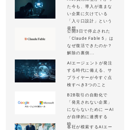
た今も、導入が進まな
い企業に欠けている
「入り口設計」という
発想
公開3日で停止された
「Claude Fable 5」は
なぜ復活できたのか？
解除の裏側...
AIエージェントが発注
する時代に備える、サ
プライヤーが今すぐ点
検すべき3つのこと
B2B取引の自動化で
「発見されない企業」
にならないために ーAI
が自律的に連携する
時...
各社が模索するAIエー