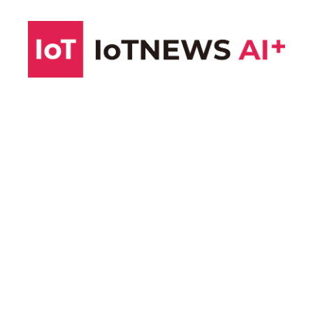
コ
ン
テ
ン
ツ
へ
ス
キ
ッ
プ