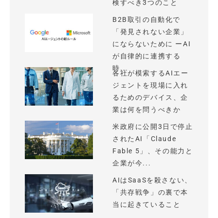
検すべき3つのこと
B2B取引の自動化で
「発見されない企業」
にならないために ーAI
が自律的に連携する
時...
各社が模索するAIエー
ジェントを現場に入れ
るためのデバイス、企
業は何を問うべきか
米政府に公開3日で停止
されたAI「Claude
Fable 5」、その能力と
企業が今...
AIはSaaSを殺さない、
「共存戦争」の裏で本
当に起きていること