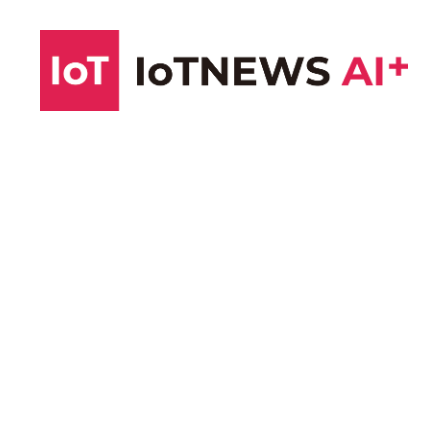
コ
ン
テ
ン
ツ
へ
ス
キ
ッ
プ