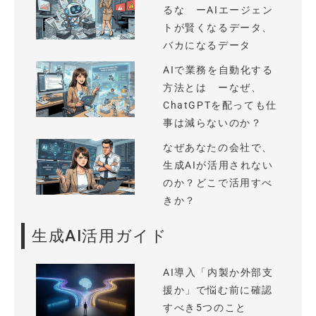
るな ーAIエージェン
トが賢くなるデータ、
バカになるデータ
AIで業務を自動化する
方法とは ーなぜ、
ChatGPTを配っても仕
事は減らないのか？
なぜあなたの会社で、
生成AIが活用されない
のか？どこで活用すべ
きか？
生成AI活用ガイド
AI導入「内製か外部支
援か」で悩む前に確認
すべき5つのこと