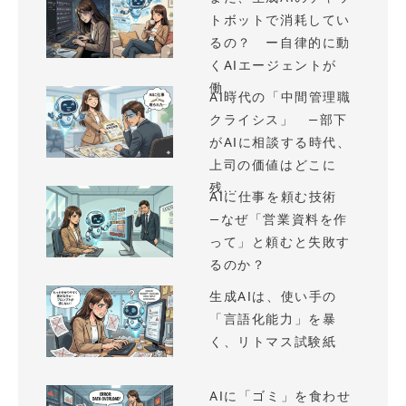
トボットで消耗してい
るの？ ー自律的に動
くAIエージェントが
働...
AI時代の「中間管理職
クライシス」 —部下
がAIに相談する時代、
上司の価値はどこに
残...
AIに仕事を頼む技術
—なぜ「営業資料を作
って」と頼むと失敗す
るのか？
生成AIは、使い手の
「言語化能力」を暴
く、リトマス試験紙
AIに「ゴミ」を食わせ