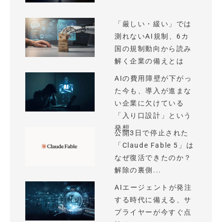
「厳しい・緩い」では
測れないAI規制、6カ
国の規制動向から読み
解く企業の備えとは
AIの費用障壁が下がっ
た今も、導入が進まな
い企業に欠けている
「入り口設計」という
発想
公開3日で停止された
「Claude Fable 5」は
なぜ復活できたのか？
解除の裏側...
AIエージェントが発注
する時代に備える、サ
プライヤーが今すぐ点