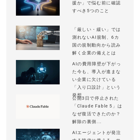
援か」で悩む前に確認
すべき5つのこと
「厳しい・緩い」では
測れないAI規制、6カ
国の規制動向から読み
解く企業の備えとは
AIの費用障壁が下がっ
た今も、導入が進まな
い企業に欠けている
「入り口設計」という
発想
公開3日で停止された
「Claude Fable 5」は
なぜ復活できたのか？
解除の裏側...
AIエージェントが発注