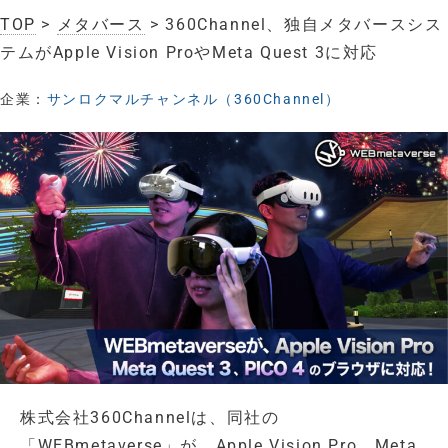
TOP
>
メタバース
> 360Channel、独自メタバースシス
テムがApple Vision ProやMeta Quest 3に対応
企業：
サンロクマルチャンネル（360Channel）
株式会社360Channelは、同社の
「WEBmetaverse」が、Apple Vision Pro、Meta