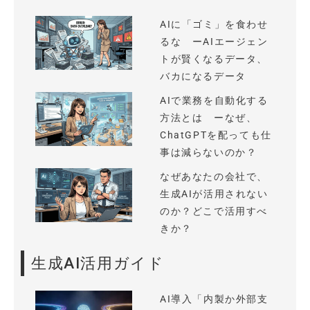
AIに「ゴミ」を食わせ
るな ーAIエージェン
トが賢くなるデータ、
バカになるデータ
AIで業務を自動化する
方法とは ーなぜ、
ChatGPTを配っても仕
事は減らないのか？
なぜあなたの会社で、
生成AIが活用されない
のか？どこで活用すべ
きか？
生成AI活用ガイド
AI導入「内製か外部支