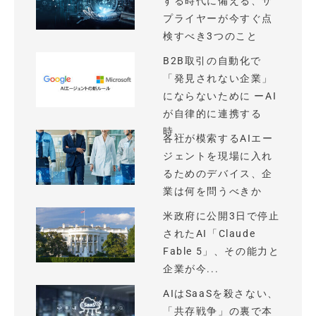
する時代に備える、サ
プライヤーが今すぐ点
検すべき3つのこと
B2B取引の自動化で
「発見されない企業」
にならないために ーAI
が自律的に連携する
時...
各社が模索するAIエー
ジェントを現場に入れ
るためのデバイス、企
業は何を問うべきか
米政府に公開3日で停止
されたAI「Claude
Fable 5」、その能力と
企業が今...
AIはSaaSを殺さない、
「共存戦争」の裏で本