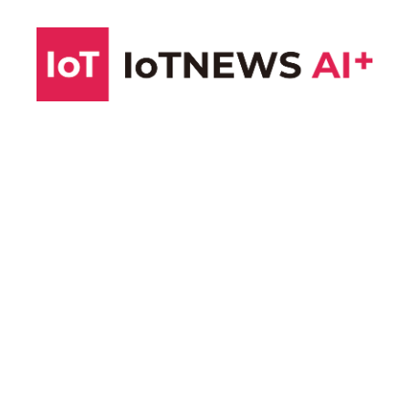
コ
ン
テ
ン
ツ
へ
ス
キ
ッ
プ