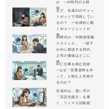
か —AI時代の人材
採...
まだ、生成AIのチャッ
トボットで消耗してい
るの？ ー自律的に動
くAIエージェントが
働...
AI時代の「中間管理職
クライシス」 —部下
がAIに相談する時代、
上司の価値はどこに
残...
AIに仕事を頼む技術
—なぜ「営業資料を作
って」と頼むと失敗す
るのか？
生成AIは、使い手の
「言語化能力」を暴
く、リトマス試験紙