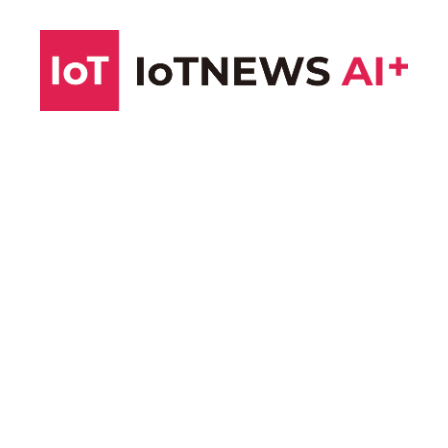
コ
ン
テ
ン
ツ
へ
ス
キ
ッ
プ