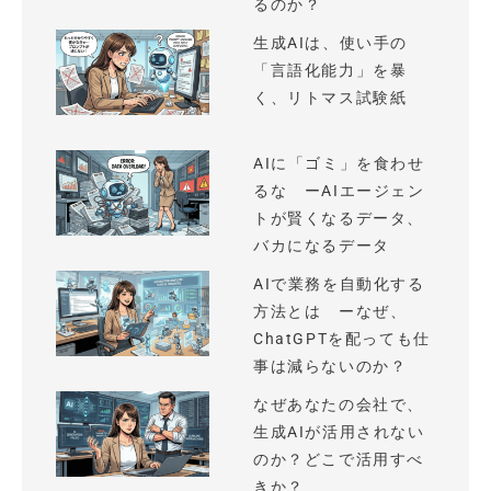
るのか？
生成AIは、使い手の
「言語化能力」を暴
く、リトマス試験紙
AIに「ゴミ」を食わせ
るな ーAIエージェン
トが賢くなるデータ、
バカになるデータ
AIで業務を自動化する
方法とは ーなぜ、
ChatGPTを配っても仕
事は減らないのか？
なぜあなたの会社で、
生成AIが活用されない
のか？どこで活用すべ
きか？