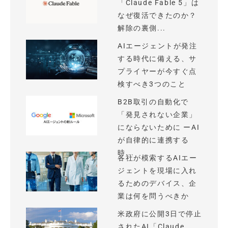
「Claude Fable 5」は
なぜ復活できたのか？
解除の裏側...
AIエージェントが発注
する時代に備える、サ
プライヤーが今すぐ点
検すべき3つのこと
B2B取引の自動化で
「発見されない企業」
にならないために ーAI
が自律的に連携する
時...
各社が模索するAIエー
ジェントを現場に入れ
るためのデバイス、企
業は何を問うべきか
米政府に公開3日で停止
されたAI「Claude