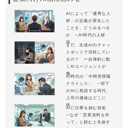
AIによって「優秀な人
材」の定義が変化した
ことを、どうみるべき
か —AI時代の人材
採...
まだ、生成AIのチャッ
トボットで消耗してい
るの？ ー自律的に動
くAIエージェントが
働...
AI時代の「中間管理職
クライシス」 —部下
がAIに相談する時代、
上司の価値はどこに
残...
AIに仕事を頼む技術
—なぜ「営業資料を作
って」と頼むと失敗す