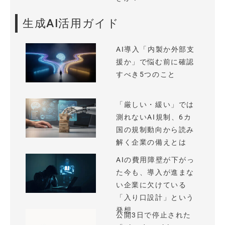
生成AI活用ガイド
AI導入「内製か外部支
援か」で悩む前に確認
すべき5つのこと
「厳しい・緩い」では
測れないAI規制、6カ
国の規制動向から読み
解く企業の備えとは
AIの費用障壁が下がっ
た今も、導入が進まな
い企業に欠けている
「入り口設計」という
発想
公開3日で停止された