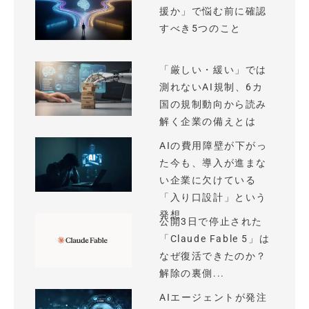
援か」で悩む前に確認
すべき5つのこと
「厳しい・緩い」では
測れないAI規制、6カ
国の規制動向から読み
解く企業の備えとは
AIの費用障壁が下がっ
た今も、導入が進まな
い企業に欠けている
「入り口設計」という
発想
公開3日で停止された
「Claude Fable 5」は
なぜ復活できたのか？
解除の裏側...
AIエージェントが発注