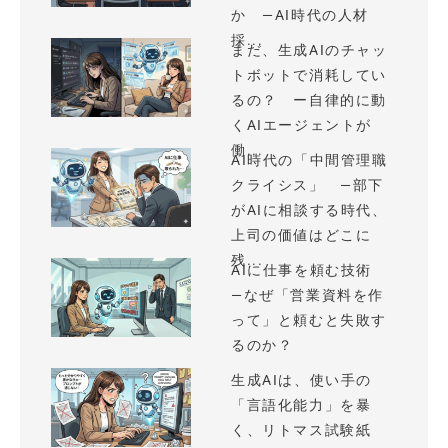
か —AI時代の人材
採...
まだ、生成AIのチャッ
トボットで消耗してい
るの？ ー自律的に動
くAIエージェントが
働...
AI時代の「中間管理職
クライシス」 —部下
がAIに相談する時代、
上司の価値はどこに
残...
AIに仕事を頼む技術
—なぜ「営業資料を作
って」と頼むと失敗す
るのか？
生成AIは、使い手の
「言語化能力」を暴
く、リトマス試験紙