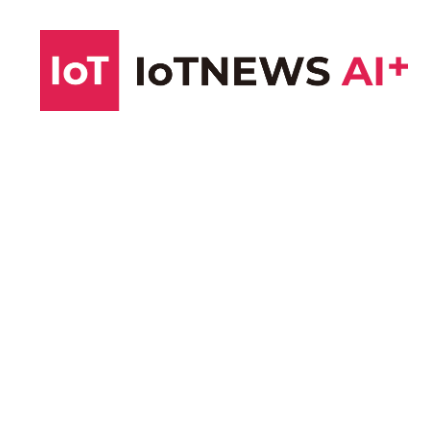
コ
ン
テ
ン
ツ
へ
ス
キ
ッ
プ