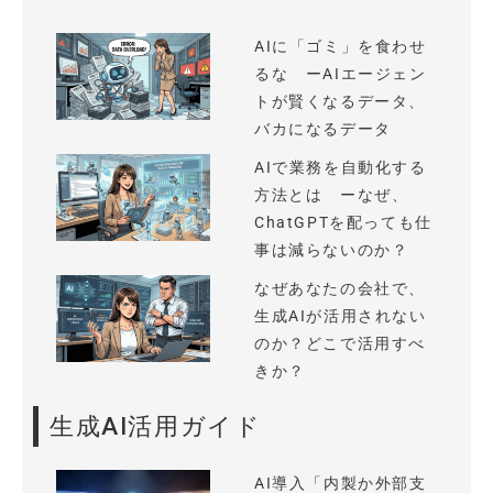
AIに「ゴミ」を食わせ
るな ーAIエージェン
トが賢くなるデータ、
バカになるデータ
AIで業務を自動化する
方法とは ーなぜ、
ChatGPTを配っても仕
事は減らないのか？
なぜあなたの会社で、
生成AIが活用されない
のか？どこで活用すべ
きか？
生成AI活用ガイド
AI導入「内製か外部支