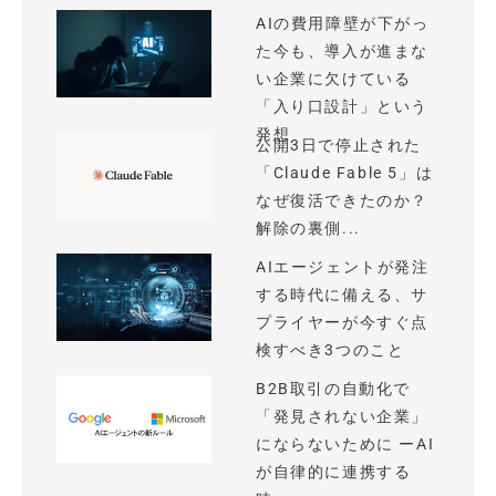
AIの費用障壁が下がっ
た今も、導入が進まな
い企業に欠けている
「入り口設計」という
発想
公開3日で停止された
「Claude Fable 5」は
なぜ復活できたのか？
解除の裏側...
AIエージェントが発注
する時代に備える、サ
プライヤーが今すぐ点
検すべき3つのこと
B2B取引の自動化で
「発見されない企業」
にならないために ーAI
が自律的に連携する