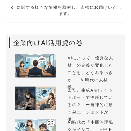
IoTに関する様々な情報を取材し、皆様にお届けいたし
ます。
企業向けAI活用虎の巻
AIによって「優秀な人
材」の定義が変化した
ことを、どうみるべき
か —AI時代の人材
採...
まだ、生成AIのチャッ
トボットで消耗してい
るの？ ー自律的に動
くAIエージェントが
働...
AI時代の「中間管理職
クライシス」 —部下