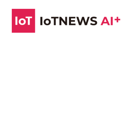
コ
ン
テ
ン
ツ
へ
ス
キ
ッ
プ