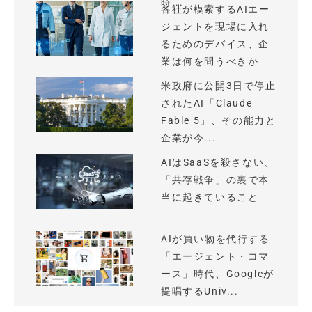
時...
各社が模索するAIエー
ジェントを現場に入れ
るためのデバイス、企
業は何を問うべきか
米政府に公開3日で停止
されたAI「Claude
Fable 5」、その能力と
企業が今...
AIはSaaSを殺さない、
「共存戦争」の裏で本
当に起きていること
AIが買い物を代行する
「エージェント・コマ
ース」時代、Googleが
提唱するUniv...