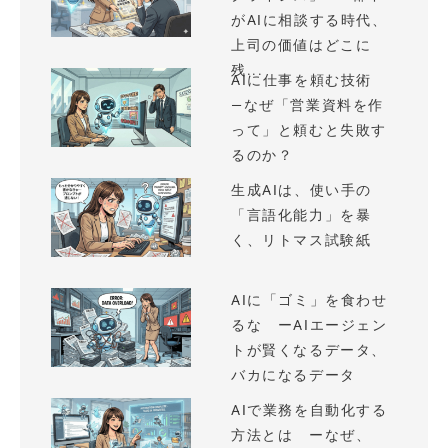
がAIに相談する時代、
上司の価値はどこに
残...
AIに仕事を頼む技術
—なぜ「営業資料を作
って」と頼むと失敗す
るのか？
生成AIは、使い手の
「言語化能力」を暴
く、リトマス試験紙
AIに「ゴミ」を食わせ
るな ーAIエージェン
トが賢くなるデータ、
バカになるデータ
AIで業務を自動化する
方法とは ーなぜ、