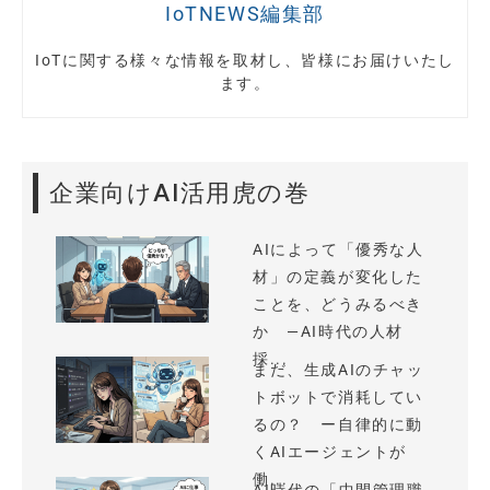
IoTNEWS編集部
IoTに関する様々な情報を取材し、皆様にお届けいたし
ます。
企業向けAI活用虎の巻
AIによって「優秀な人
材」の定義が変化した
ことを、どうみるべき
か —AI時代の人材
採...
まだ、生成AIのチャッ
トボットで消耗してい
るの？ ー自律的に動
くAIエージェントが
働...