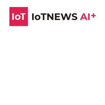
コ
ン
テ
ン
ツ
へ
ス
キ
ッ
プ