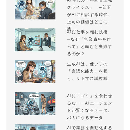
AI時代の「中間管理職
クライシス」 —部下
がAIに相談する時代、
上司の価値はどこに
残...
AIに仕事を頼む技術
—なぜ「営業資料を作
って」と頼むと失敗す
るのか？
生成AIは、使い手の
「言語化能力」を暴
く、リトマス試験紙
AIに「ゴミ」を食わせ
るな ーAIエージェン
トが賢くなるデータ、
バカになるデータ
AIで業務を自動化する