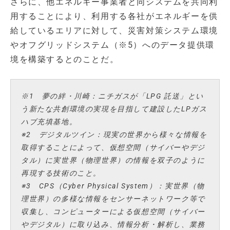
さらに、他エネルギー事業者と同システムを共同利
用することにより、利用する各社がエネルギーを供
給しているエリアに対して、災害対策システム環境
やオフグリッドシステム（※5）へのデータ提供環
境を構築するとのことだ。
※1 夢の絆・川崎：ニチガスが「LPG 託送」とい
う新たな共創環境の実現を目指して建設したLPガス
ハブ充填基地。
※2 デジタルツイン：現実の世界から様々な情報を
取得することによって、仮想空間（サイバーやデジ
タル）に実世界（物理世界）の情報を双子のように
再現する技術のこと。
※3 CPS（Cyber Physical System）：実世界（物
理世界）の多様な情報をセンサーネットワーク等で
収集し、コンピューターによる仮想空間（サイバー
やデジタル）に取り込み、情報分析・解析し、業務