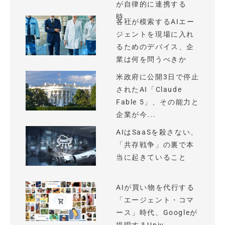
が自律的に連携する
時...
各社が模索するAIエー
ジェントを現場に入れ
るためのデバイス、企
業は何を問うべきか
米政府に公開3日で停止
されたAI「Claude
Fable 5」、その能力と
企業が今...
AIはSaaSを殺さない、
「共存戦争」の裏で本
当に起きていること
AIが買い物を代行する
「エージェント・コマ
ース」時代、Googleが