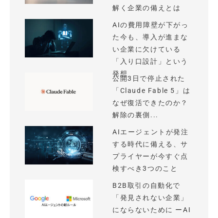
解く企業の備えとは
AIの費用障壁が下がっ
た今も、導入が進まな
い企業に欠けている
「入り口設計」という
発想
公開3日で停止された
「Claude Fable 5」は
なぜ復活できたのか？
解除の裏側...
AIエージェントが発注
する時代に備える、サ
プライヤーが今すぐ点
検すべき3つのこと
B2B取引の自動化で
「発見されない企業」
にならないために ーAI