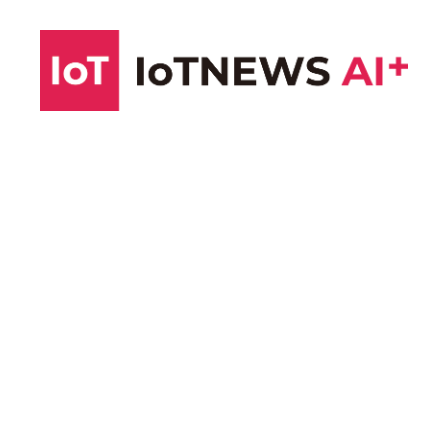
コ
ン
テ
ン
ツ
へ
ス
キ
ッ
プ