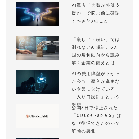
AI導入「内製か外部支
援か」で悩む前に確認
すべき5つのこと
「厳しい・緩い」では
測れないAI規制、6カ
国の規制動向から読み
解く企業の備えとは
AIの費用障壁が下がっ
た今も、導入が進まな
い企業に欠けている
「入り口設計」という
発想
公開3日で停止された
「Claude Fable 5」は
なぜ復活できたのか？
解除の裏側...