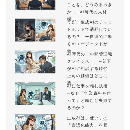
ことを、どうみるべき
か —AI時代の人材
採...
まだ、生成AIのチャッ
トボットで消耗してい
るの？ ー自律的に動
くAIエージェントが
働...
AI時代の「中間管理職
クライシス」 —部下
がAIに相談する時代、
上司の価値はどこに
残...
AIに仕事を頼む技術
—なぜ「営業資料を作
って」と頼むと失敗す
るのか？
生成AIは、使い手の
「言語化能力」を暴