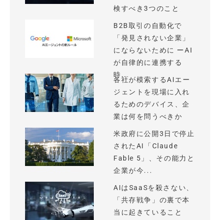
検すべき3つのこと
B2B取引の自動化で
「発見されない企業」
にならないために ーAI
が自律的に連携する
時...
各社が模索するAIエー
ジェントを現場に入れ
るためのデバイス、企
業は何を問うべきか
米政府に公開3日で停止
されたAI「Claude
Fable 5」、その能力と
企業が今...
AIはSaaSを殺さない、
「共存戦争」の裏で本
当に起きていること