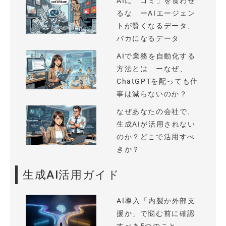
AIに「ゴミ」を食わせ
るな ーAIエージェン
トが賢くなるデータ、
バカになるデータ
AIで業務を自動化する
方法とは ーなぜ、
ChatGPTを配っても仕
事は減らないのか？
なぜあなたの会社で、
生成AIが活用されない
のか？どこで活用すべ
きか？
生成AI活用ガイド
AI導入「内製か外部支
援か」で悩む前に確認