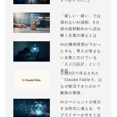
すべき5つのこと
「厳しい・緩い」では
測れないAI規制、6カ
国の規制動向から読み
解く企業の備えとは
AIの費用障壁が下がっ
た今も、導入が進まな
い企業に欠けている
「入り口設計」という
発想
公開3日で停止された
「Claude Fable 5」は
なぜ復活できたのか？
解除の裏側...
AIエージェントが発注
する時代に備える、サ
プライヤーが今すぐ点