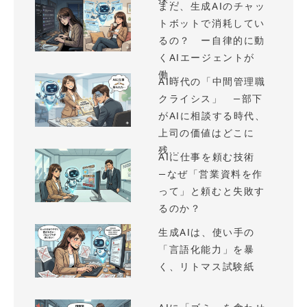
まだ、生成AIのチャッ
トボットで消耗してい
るの？ ー自律的に動
くAIエージェントが
働...
AI時代の「中間管理職
クライシス」 —部下
がAIに相談する時代、
上司の価値はどこに
残...
AIに仕事を頼む技術
—なぜ「営業資料を作
って」と頼むと失敗す
るのか？
生成AIは、使い手の
「言語化能力」を暴
く、リトマス試験紙