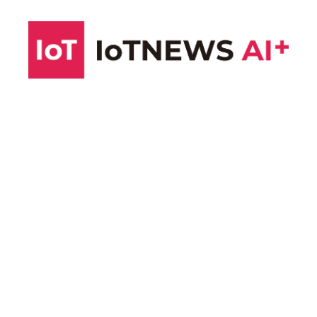
コ
ン
テ
ン
ツ
へ
ス
キ
ッ
プ