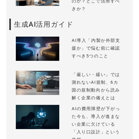
のか？どこで活用すべ
きか？
生成AI活用ガイド
AI導入「内製か外部支
援か」で悩む前に確認
すべき5つのこと
「厳しい・緩い」では
測れないAI規制、6カ
国の規制動向から読み
解く企業の備えとは
AIの費用障壁が下がっ
た今も、導入が進まな
い企業に欠けている
「入り口設計」という