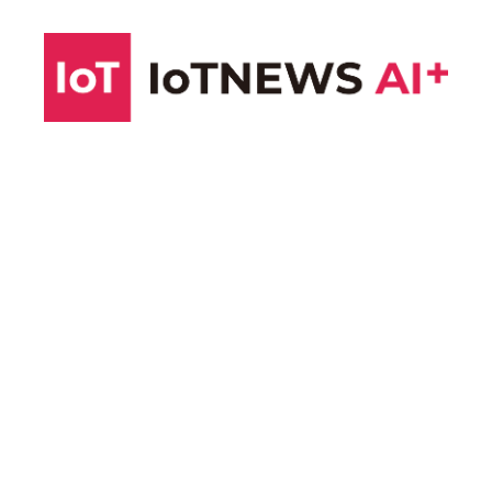
コ
ン
テ
ン
ツ
へ
ス
キ
ッ
プ