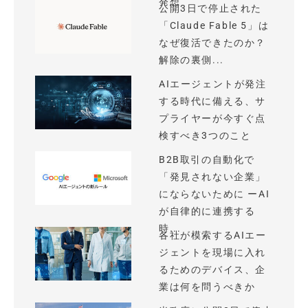
発想
公開3日で停止された
「Claude Fable 5」は
なぜ復活できたのか？
解除の裏側...
AIエージェントが発注
する時代に備える、サ
プライヤーが今すぐ点
検すべき3つのこと
B2B取引の自動化で
「発見されない企業」
にならないために ーAI
が自律的に連携する
時...
各社が模索するAIエー
ジェントを現場に入れ
るためのデバイス、企
業は何を問うべきか