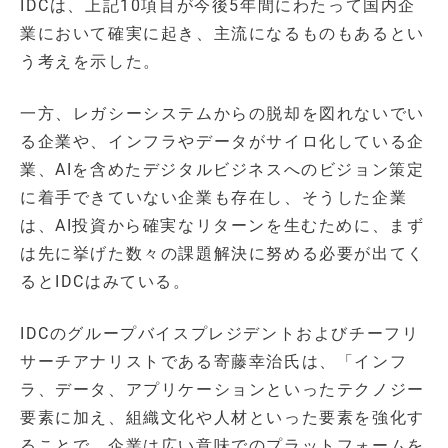
IDCは、上記10項目が今後5年間にわたって国内企
業において確実に起き、主流になるものもあるとい
う考えを示した。
一方、レガシーシステムからの脱却を図れないでい
る企業や、インフラやデータがサイロ化している企
業、AIを含めたデジタルビジネスへのビジョン策定
に着手できていない企業も存在し、そうした企業
は、AI投資から確実なリターンを生むために、まず
は先に挙げた数々の課題解決に努める必要が出てく
るとIDCはみている。
IDCのグループバイスプレジデントおよびチーフリ
サーチアナリストである寄藤幸治氏は、「インフ
ラ、データ、アプリケーションといったテクノジー
要素に加え、組織文化や人材といった要素を強化す
ることで、企業は広い意味でのプラットフォームを