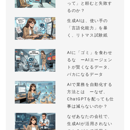
って」と頼むと失敗す
るのか？
生成AIは、使い手の
「言語化能力」を暴
く、リトマス試験紙
AIに「ゴミ」を食わせ
るな ーAIエージェン
トが賢くなるデータ、
バカになるデータ
AIで業務を自動化する
方法とは ーなぜ、
ChatGPTを配っても仕
事は減らないのか？
なぜあなたの会社で、
生成AIが活用されない