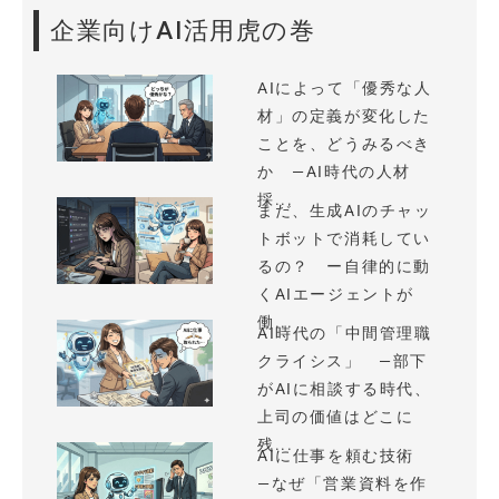
企業向けAI活用虎の巻
AIによって「優秀な人
材」の定義が変化した
ことを、どうみるべき
か —AI時代の人材
採...
まだ、生成AIのチャッ
トボットで消耗してい
るの？ ー自律的に動
くAIエージェントが
働...
AI時代の「中間管理職
クライシス」 —部下
がAIに相談する時代、
上司の価値はどこに
残...
AIに仕事を頼む技術
—なぜ「営業資料を作