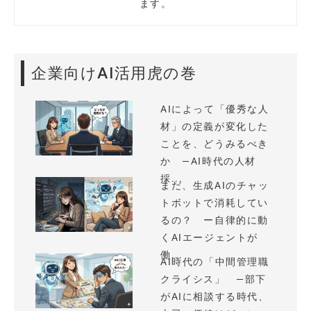
ます。
企業向けAI活用虎の巻
AIによって「優秀な人
材」の定義が変化した
ことを、どうみるべき
か —AI時代の人材
採...
まだ、生成AIのチャッ
トボットで消耗してい
るの？ ー自律的に動
くAIエージェントが
働...
AI時代の「中間管理職
クライシス」 —部下
がAIに相談する時代、