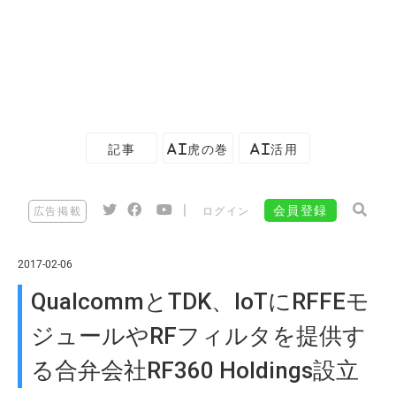
記事
AI虎の巻
AI活用
|
会員登録
広告掲載
ログイン
2017-02-06
QualcommとTDK、IoTにRFFEモ
ジュールやRFフィルタを提供す
る合弁会社RF360 Holdings設立