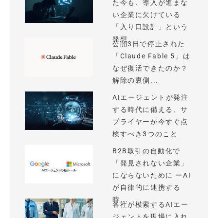
た今も、導入が進まな
い企業に欠けている
「入り口設計」という
発想
公開3日で停止された
「Claude Fable 5」は
なぜ復活できたのか？
解除の裏側...
AIエージェントが発注
する時代に備える、サ
プライヤーが今すぐ点
検すべき3つのこと
B2B取引の自動化で
「発見されない企業」
にならないために ーAI
が自律的に連携する
時...
各社が模索するAIエー
ジェントを現場に入れ