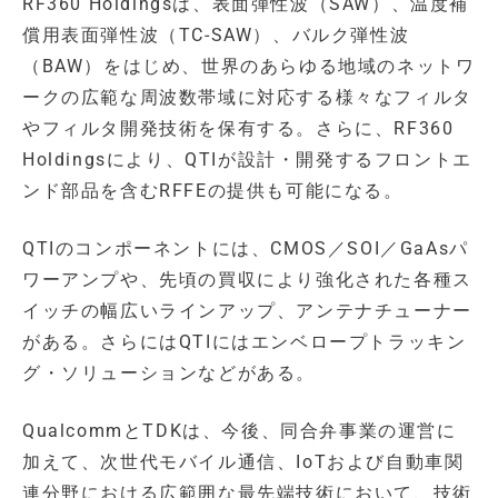
RF360 Holdingsは、表面弾性波（SAW）、温度補
償用表面弾性波（TC-SAW）、バルク弾性波
（BAW）をはじめ、世界のあらゆる地域のネットワ
ークの広範な周波数帯域に対応する様々なフィルタ
やフィルタ開発技術を保有する。さらに、RF360
Holdingsにより、QTIが設計・開発するフロントエ
ンド部品を含むRFFEの提供も可能になる。
QTIのコンポーネントには、CMOS／SOI／GaAsパ
ワーアンプや、先頃の買収により強化された各種ス
イッチの幅広いラインアップ、アンテナチューナー
がある。さらにはQTIにはエンベロープトラッキン
グ・ソリューションなどがある。
QualcommとTDKは、今後、同合弁事業の運営に
加えて、次世代モバイル通信、IoTおよび自動車関
連分野における広範囲な最先端技術において、技術