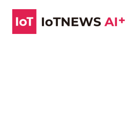
コ
ン
テ
ン
ツ
へ
ス
キ
ッ
プ