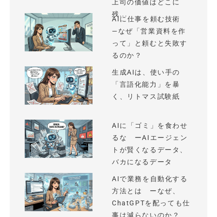
上司の価値はどこに
残...
AIに仕事を頼む技術
—なぜ「営業資料を作
って」と頼むと失敗す
るのか？
生成AIは、使い手の
「言語化能力」を暴
く、リトマス試験紙
AIに「ゴミ」を食わせ
るな ーAIエージェン
トが賢くなるデータ、
バカになるデータ
AIで業務を自動化する
方法とは ーなぜ、
ChatGPTを配っても仕
事は減らないのか？