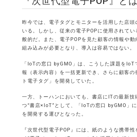
『次世代型電子POP』と
昨今では、電子タグとモニターを活用した店頭
いる。しかし、従来の電子POPに使用されて
般的だ。また、電子POPを見た顧客の情報や
組み込みが必要となり、導入は容易ではない。
「IoTの窓口 byGMO」は、こうした課題を
報（表示内容）を一括更新でき、さらに顧客の
ト電子タグ」を開発していた。
一方、トーハンにおいても、書店にITの最新技
つ“書店×IoT”として、「IoTの窓口 byG
を開発する運びとなった。
『次世代型電子POP』には、紙のような携帯