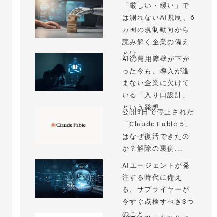
「厳しい・緩い」で
は測れないAI規制、6
カ国の規制動向から
読み解く企業の備え
とは
AIの費用障壁が下が
った今も、導入が進
まない企業に欠けて
いる「入り口設計」
という発想
公開3日で停止された
「Claude Fable 5」
はなぜ復活できたの
か？解除の裏側...
AIエージェントが発
注する時代に備え
る、サプライヤーが
今すぐ点検すべき3つ
のこと