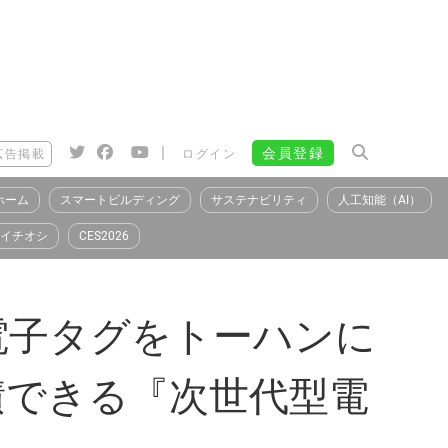
|
会員登録
広告掲載
ログイン
ホーム
スマートビルディング
サステナビリティ
人工知能（AI）
イチオシ
CES2026
ト電子タグをトーハンに
積できる『次世代型電