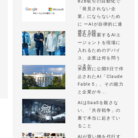
B2B取引の自動化で
「発見されない企
業」にならないため
に ーAIが自律的に連
携する時...
各社が模索するAIエ
ージェントを現場に
入れるためのデバイ
ス、企業は何を問う
べきか
米政府に公開3日で停
止されたAI「Claude
Fable 5」、その能力
と企業が今...
AIはSaaSを殺さな
い、「共存戦争」の
裏で本当に起きてい
ること
AIが買い物を代行す