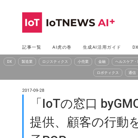
コ
ン
テ
ン
ツ
記事一覧
AI虎の巻
生成AI活用ガイド
D
へ
DX
製造業
ロジスティクス
小売業
金融
ヘルスケア・
ス
キ
ロボティクス
通信
ッ
プ
2017-09-28
「IoTの窓口 b
提供、顧客の行動