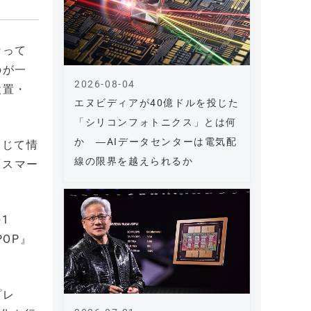
なって
のが一
2026-08-04
設置・
エヌビディアが40億ドルを投じた
「シリコンフォトニクス」とは何
か ―AIデータセンターは電気配
通じて情
線の限界を越えられるか
「スマー
1
POP』
プレ