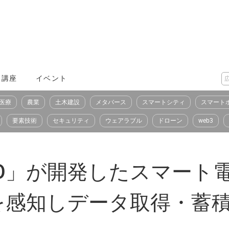
X講座
イベント
医療
農業
土木建設
メタバース
スマートシティ
スマート
要素技術
セキュリティ
ウェアラブル
ドローン
web3
yGMO」が開発したスマー
を感知しデータ取得・蓄