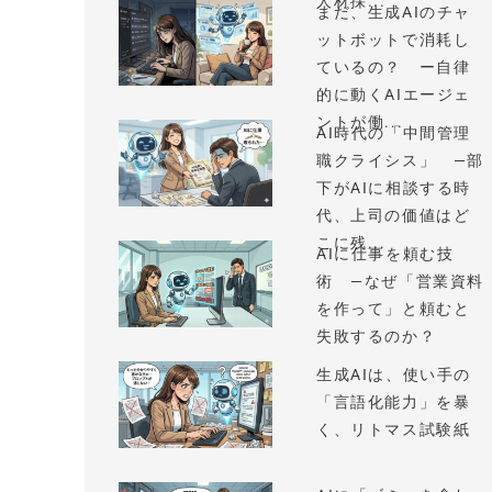
人材採...
まだ、生成AIのチャ
ットボットで消耗し
ているの？ ー自律
的に動くAIエージェ
ントが働...
AI時代の「中間管理
職クライシス」 —部
下がAIに相談する時
代、上司の価値はど
こに残...
AIに仕事を頼む技
術 —なぜ「営業資料
を作って」と頼むと
失敗するのか？
生成AIは、使い手の
「言語化能力」を暴
く、リトマス試験紙