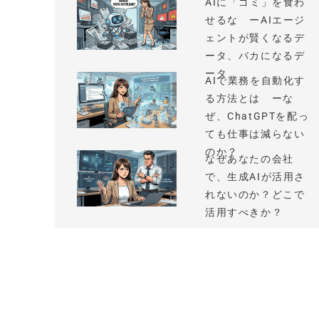
AIに「ゴミ」を食わ
せるな ーAIエージ
ェントが賢くなるデ
ータ、バカになるデ
ータ
AIで業務を自動化す
る方法とは ーな
ぜ、ChatGPTを配っ
ても仕事は減らない
のか？
なぜあなたの会社
で、生成AIが活用さ
れないのか？どこで
活用すべきか？