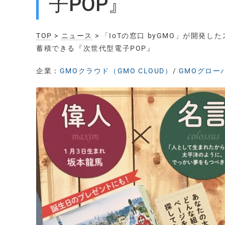
子POP』
TOP
>
ニュース
> 「IoTの窓口 byGMO」が開
蓄積できる『次世代型電子POP』
企業：
GMOクラウド（GMO CLOUD）
/
GMOグローバ