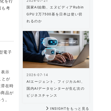
2026-07-21
号化を行
国家AI始動、エヌビディアRubin
面も考
GPU 2万7500基を日本は使い切
れるのか
型電子
て表示
2026-07-14
ことが
AIエージェント、フィジカルAI、
、滞在時
国内AIデータセンターが生む次の
の商品が
ビジネスチャンス
いう。
INSIGHTをもっと見る