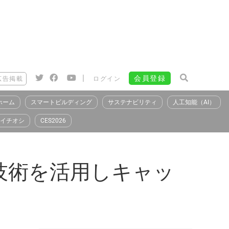
|
会員登録
広告掲載
ログイン
ホーム
スマートビルディング
サステナビリティ
人工知能（AI）
イチオシ
CES2026
oC技術を活用しキャッ