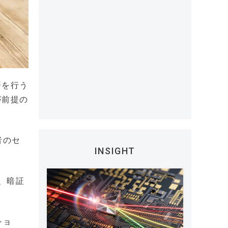
済を行う
が前提の
者のセ
INSIGHT
、暗証
ショ