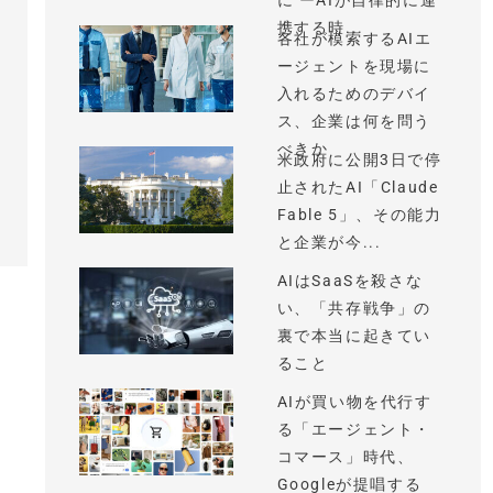
に ーAIが自律的に連
携する時...
各社が模索するAIエ
ージェントを現場に
入れるためのデバイ
ス、企業は何を問う
べきか
米政府に公開3日で停
止されたAI「Claude
Fable 5」、その能力
と企業が今...
AIはSaaSを殺さな
い、「共存戦争」の
裏で本当に起きてい
ること
AIが買い物を代行す
る「エージェント・
コマース」時代、
Googleが提唱する