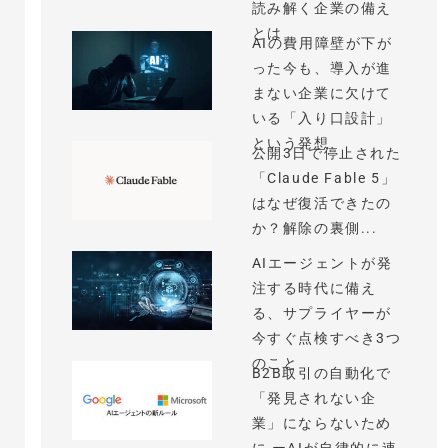
読み解く企業の備え
とは
AIの費用障壁が下が
った今も、導入が進
まない企業に欠けて
いる「入り口設計」
という発想
公開3日で停止された
「Claude Fable 5」
はなぜ復活できたの
か？解除の裏側...
AIエージェントが発
注する時代に備え
る、サプライヤーが
今すぐ点検すべき3つ
のこと
B2B取引の自動化で
「発見されない企
業」にならないため