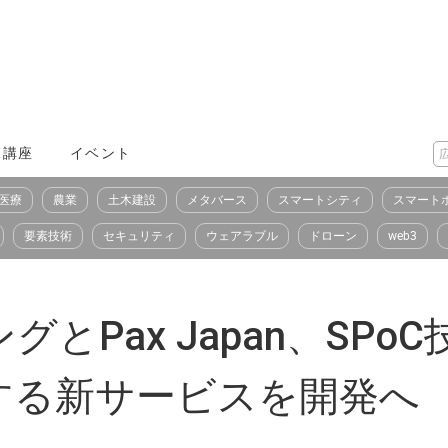
X講座
イベント
医療
農業
土木建設
メタバース
スマートシティ
スマート
要素技術
セキュリティ
ウェアラブル
ドローン
web3
とPax Japan、SP
する新サービスを開発へ