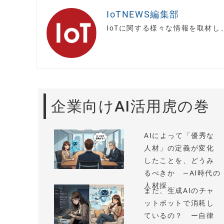
IoTNEWS編集部
IoTに関する様々な情報を取材
企業向けAI活用虎の巻
AIによって「優秀な
人材」の定義が変化
したことを、どうみ
るべきか —AI時代の
人材採...
まだ、生成AIのチャ
ットボットで消耗し
ているの？ ー自律