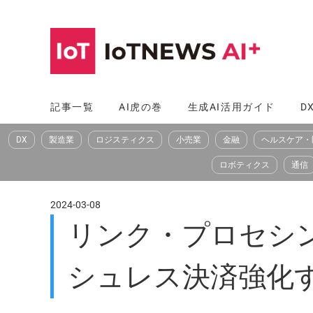
コ
ン
テ
ン
ツ
記事一覧
AI虎の巻
生成AI活用ガイド
D
へ
DX
製造業
ロジスティクス
小売業
金融
ヘルスケア・
ス
キ
ロボティクス
通信
ッ
プ
2024-03-08
リンク・プロセシング
シュレス決済強化