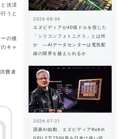
ンと決済
が行うと
2026-08-04
エヌビディアが40億ドルを投じた
「シリコンフォトニクス」とは何
シーの後
か ―AIデータセンターは電気配
どのキャ
線の限界を越えられるか
を消費者
2026-07-21
国家AI始動、エヌビディアRubin
GPU 2万7500基を日本は使い切