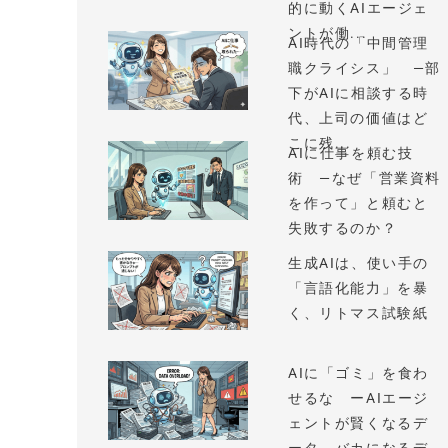
的に動くAIエージェ
ントが働...
AI時代の「中間管理
職クライシス」 —部
下がAIに相談する時
代、上司の価値はど
こに残...
AIに仕事を頼む技
術 —なぜ「営業資料
を作って」と頼むと
失敗するのか？
生成AIは、使い手の
「言語化能力」を暴
く、リトマス試験紙
AIに「ゴミ」を食わ
せるな ーAIエージ
ェントが賢くなるデ