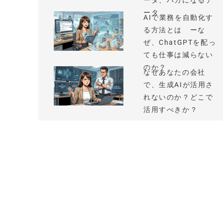
ータ、バカになるデ
ータ
AIで業務を自動化す
る方法とは ーな
ぜ、ChatGPTを配っ
ても仕事は減らない
のか？
なぜあなたの会社
で、生成AIが活用さ
れないのか？どこで
活用すべきか？