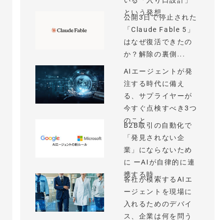
いる「入り口設計」
という発想
公開3日で停止された
「Claude Fable 5」
はなぜ復活できたの
か？解除の裏側...
AIエージェントが発
注する時代に備え
る、サプライヤーが
今すぐ点検すべき3つ
のこと
B2B取引の自動化で
「発見されない企
業」にならないため
に ーAIが自律的に連
携する時...
各社が模索するAIエ
ージェントを現場に
入れるためのデバイ
ス、企業は何を問う