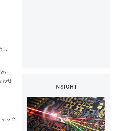
析し、
yの
合わせ
INSIGHT
フィック