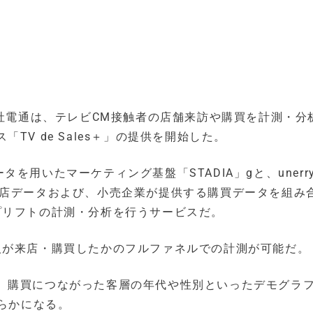
、株式会社電通は、テレビCM接触者の店舗来訪や購買を計測・分
V de Sales＋」の提供を開始した。
ータを用いたマーケティング基盤「STADIA」gと、unerr
売店の来店データおよび、小売企業が提供する購買データを組み
プリフトの計測・分析を行うサービスだ。
人が来店・購買したかのフルファネルでの計測が可能だ。
、購買につながった客層の年代や性別といったデモグラ
明らかになる。