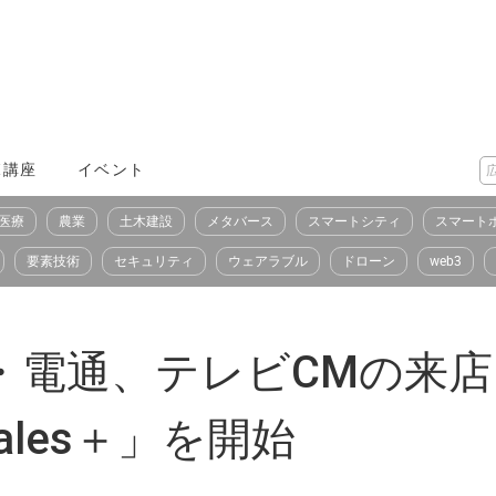
X講座
イベント
医療
農業
土木建設
メタバース
スマートシティ
スマート
要素技術
セキュリティ
ウェアラブル
ドローン
web3
sPlus・電通、テレビCM
Sales＋」を開始