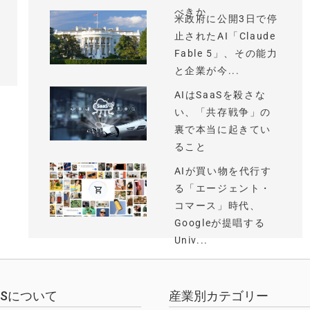
べきか
米政府に公開3日で停
止されたAI「Claude
Fable 5」、その能力
と企業が今...
AIはSaaSを殺さな
い、「共存戦争」の
裏で本当に起きてい
ること
AIが買い物を代行す
る「エージェント・
コマース」時代、
Googleが提唱する
Univ...
EWSについて
産業別カテゴリー