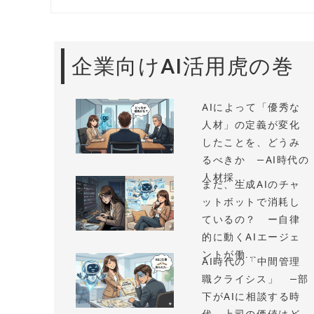
企業向けAI活用虎の巻
AIによって「優秀な
人材」の定義が変化
したことを、どうみ
るべきか —AI時代の
人材採...
まだ、生成AIのチャ
ットボットで消耗し
ているの？ ー自律
的に動くAIエージェ
ントが働...
AI時代の「中間管理
職クライシス」 —部
下がAIに相談する時