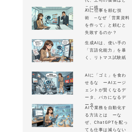
代、上司の価値はど
こに残...
AIに仕事を頼む技
術 —なぜ「営業資料
を作って」と頼むと
失敗するのか？
生成AIは、使い手の
「言語化能力」を暴
く、リトマス試験紙
AIに「ゴミ」を食わ
せるな ーAIエージ
ェントが賢くなるデ
ータ、バカになるデ
ータ
AIで業務を自動化す
る方法とは ーな
ぜ、ChatGPTを配っ
ても仕事は減らない