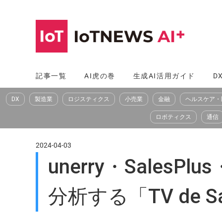
コ
ン
テ
ン
ツ
記事一覧
AI虎の巻
生成AI活用ガイド
D
へ
DX
製造業
ロジスティクス
小売業
金融
ヘルスケア・
ス
キ
ロボティクス
通信
ッ
プ
2024-04-03
unerry・Sale
分析する「TV de 