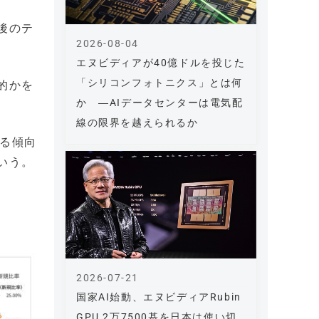
後のテ
2026-08-04
エヌビディアが40億ドルを投じた
「シリコンフォトニクス」とは何
的かを
か ―AIデータセンターは電気配
線の限界を越えられるか
よる傾向
いう。
2026-07-21
国家AI始動、エヌビディアRubin
GPU 2万7500基を日本は使い切