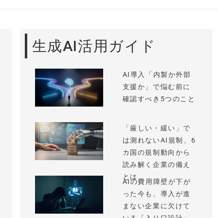
生成AI活用ガイド
AI導入「内製か外部
支援か」で悩む前に
確認すべき5つのこと
「厳しい・緩い」で
は測れないAI規制、6
カ国の規制動向から
読み解く企業の備え
とは
AIの費用障壁が下が
った今も、導入が進
まない企業に欠けて