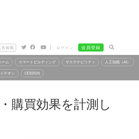
|
会員登録
広告掲載
ログイン
ホーム
スマートビルディング
サステナビリティ
人工知能（AI）
イチオシ
CES2026
の来店・購買効果を計測し