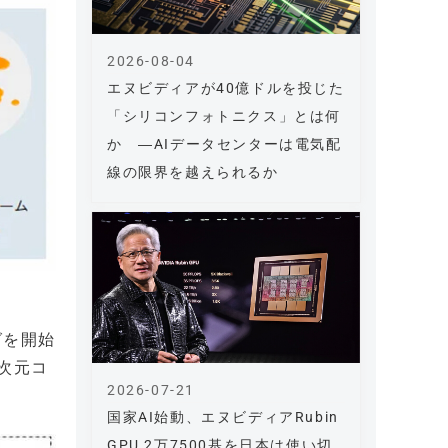
2026-08-04
エヌビディアが40億ドルを投じた
「シリコンフォトニクス」とは何
か ―AIデータセンターは電気配
線の限界を越えられるか
グを開始
次元コ
2026-07-21
国家AI始動、エヌビディアRubin
GPU 2万7500基を日本は使い切