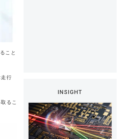
あること
律走行
INSIGHT
い取るこ