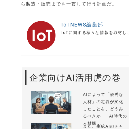
ら製造・販売までを一貫して行う計画だ。
IoTNEWS編集部
IoTに関する様々な情報を取材
企業向けAI活用虎の巻
AIによって「優秀な
人材」の定義が変化
したことを、どうみ
るべきか —AI時代の
人材採...
まだ、生成AIのチャ