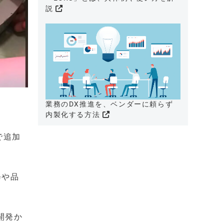
説
業務のDX推進を、ベンダーに頼らず
内製化する方法
で追加
修や品
開発か