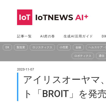
コ
ン
テ
ン
ツ
記事一覧
AI虎の巻
生成AI活用ガイド
D
へ
DX
製造業
ロジスティクス
小売業
金融
ヘルスケア・
ス
キ
ロボティクス
通信
ッ
プ
2023-11-07
アイリスオーヤマ
ト「BROIT」を発