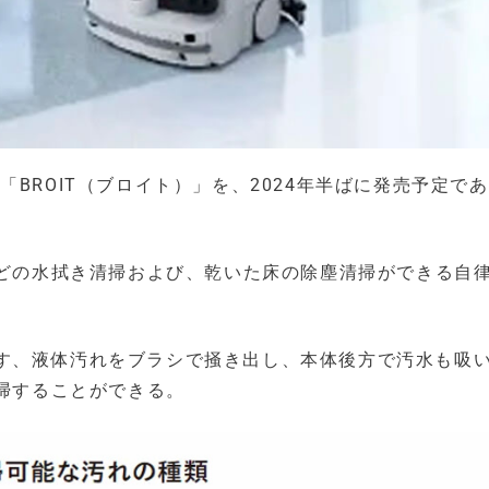
BROIT（ブロイト）」を、2024年半ばに発売予定で
などの水拭き清掃および、乾いた床の除塵清掃ができる自
す、液体汚れをブラシで掻き出し、本体後方で汚水も吸
清掃することができる。