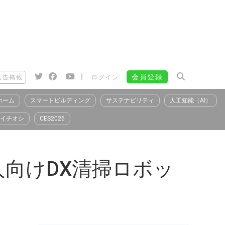
|
会員登録
広告掲載
ログイン
ホーム
スマートビルディング
サステナビリティ
人工知能（AI）
イチオシ
CES2026
向けDX清掃ロボッ