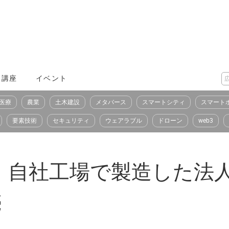
X講座
イベント
医療
農業
土木建設
メタバース
スマートシティ
スマート
要素技術
セキュリティ
ウェアラブル
ドローン
web3
、自社工場で製造した法人
売