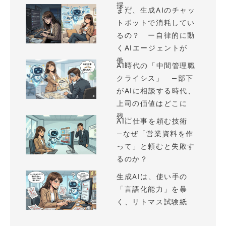
採...
まだ、生成AIのチャッ
トボットで消耗してい
るの？ ー自律的に動
くAIエージェントが
働...
AI時代の「中間管理職
クライシス」 —部下
がAIに相談する時代、
上司の価値はどこに
残...
AIに仕事を頼む技術
—なぜ「営業資料を作
って」と頼むと失敗す
るのか？
生成AIは、使い手の
「言語化能力」を暴
く、リトマス試験紙