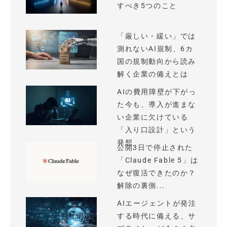
すべき5つのこと
「厳しい・緩い」では
測れないAI規制、6カ
国の規制動向から読み
解く企業の備えとは
AIの費用障壁が下がっ
た今も、導入が進まな
い企業に欠けている
「入り口設計」という
発想
公開3日で停止された
「Claude Fable 5」は
なぜ復活できたのか？
解除の裏側...
AIエージェントが発注
する時代に備える、サ