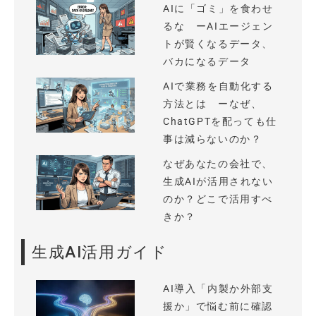
AIに「ゴミ」を食わせ
るな ーAIエージェン
トが賢くなるデータ、
バカになるデータ
AIで業務を自動化する
方法とは ーなぜ、
ChatGPTを配っても仕
事は減らないのか？
なぜあなたの会社で、
生成AIが活用されない
のか？どこで活用すべ
きか？
生成AI活用ガイド
AI導入「内製か外部支
援か」で悩む前に確認