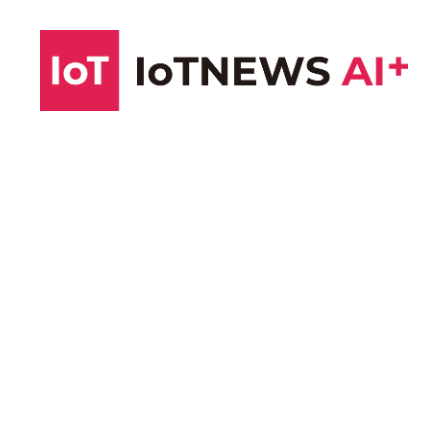
コ
ン
テ
ン
ツ
へ
ス
キ
ッ
プ