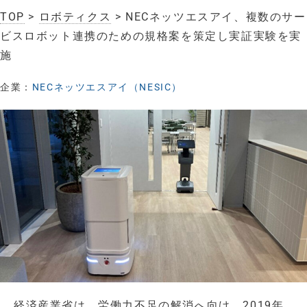
TOP
>
ロボティクス
> NECネッツエスアイ、複数のサー
ビスロボット連携のための規格案を策定し実証実験を実
施
企業：
NECネッツエスアイ（NESIC）
経済産業省は、労働力不足の解消へ向け、2019年