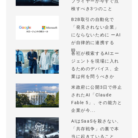
プライヤーが今すぐ点
検すべき3つのこと
B2B取引の自動化で
「発見されない企業」
にならないために ーAI
が自律的に連携する
時...
各社が模索するAIエー
ジェントを現場に入れ
るためのデバイス、企
業は何を問うべきか
米政府に公開3日で停止
されたAI「Claude
Fable 5」、その能力と
企業が今...
AIはSaaSを殺さない、
「共存戦争」の裏で本
当に起きていること