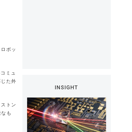
ンロボッ
ズのコミュ
応じた外
INSIGHT
イストン
能なも