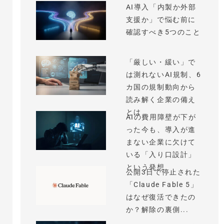
AI導入「内製か外部
支援か」で悩む前に
確認すべき5つのこと
「厳しい・緩い」で
は測れないAI規制、6
カ国の規制動向から
読み解く企業の備え
とは
AIの費用障壁が下が
った今も、導入が進
まない企業に欠けて
いる「入り口設計」
という発想
公開3日で停止された
「Claude Fable 5」
はなぜ復活できたの
か？解除の裏側...