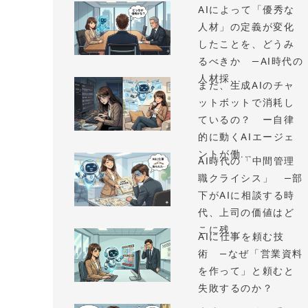
AIによって「優秀な
人材」の定義が変化
したことを、どうみ
るべきか —AI時代の
人材採...
まだ、生成AIのチャ
ットボットで消耗し
ているの？ ー自律
的に動くAIエージェ
ントが働...
AI時代の「中間管理
職クライシス」 —部
下がAIに相談する時
代、上司の価値はど
こに残...
AIに仕事を頼む技
術 —なぜ「営業資料
を作って」と頼むと
失敗するのか？