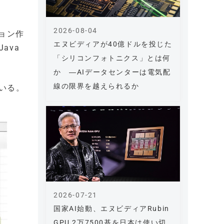
2026-08-04
ション作
エヌビディアが40億ドルを投じた
ava
「シリコンフォトニクス」とは何
か ―AIデータセンターは電気配
線の限界を越えられるか
ている。
2026-07-21
国家AI始動、エヌビディアRubin
GPU 2万7500基を日本は使い切