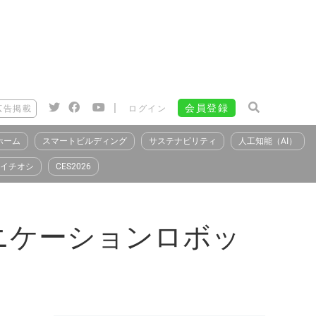
|
会員登録
広告掲載
ログイン
ホーム
スマートビルディング
サステナビリティ
人工知能（AI）
イチオシ
CES2026
ニケーションロボッ