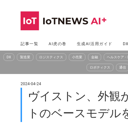
コ
ン
テ
ン
ツ
記事一覧
AI虎の巻
生成AI活用ガイド
D
へ
DX
製造業
ロジスティクス
小売業
金融
ヘルスケア・
ス
キ
ロボティクス
通信
ッ
プ
2024-04-24
ヴイストン、外観
トのベースモデル