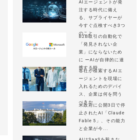
AIエージェントが発
注する時代に備え
る、サプライヤーが
今すぐ点検すべき3つ
のこと
B2B取引の自動化で
「発見されない企
業」にならないため
に ーAIが自律的に連
携する時...
各社が模索するAIエ
ージェントを現場に
入れるためのデバイ
ス、企業は何を問う
べきか
米政府に公開3日で停
止されたAI「Claude
Fable 5」、その能力
と企業が今...
AIはSaaSを殺さな