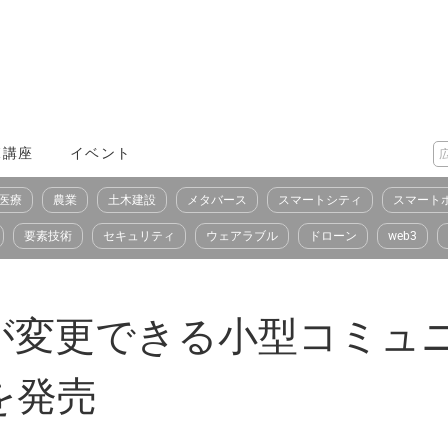
X講座
イベント
医療
農業
土木建設
メタバース
スマートシティ
スマート
要素技術
セキュリティ
ウェアラブル
ドローン
web3
が変更できる小型コミュ
を発売