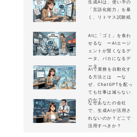
生成AIは、使い手の
「言語化能力」を暴
く、リトマス試験紙
AIに「ゴミ」を食わ
せるな ーAIエージ
ェントが賢くなるデ
ータ、バカになるデ
ータ
AIで業務を自動化す
る方法とは ーな
ぜ、ChatGPTを配っ
ても仕事は減らない
のか？
なぜあなたの会社
で、生成AIが活用さ
れないのか？どこで
活用すべきか？