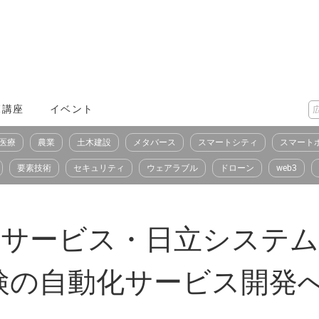
X講座
イベント
医療
農業
土木建設
メタバース
スマートシティ
スマート
要素技術
セキュリティ
ウェアラブル
ドローン
web3
トサービス・日立システム
検の自動化サービス開発