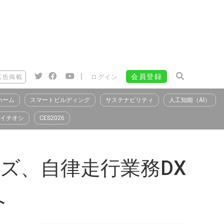
|
会員登録
広告掲載
ログイン
ホーム
スマートビルディング
サステナビリティ
人工知能（AI）
イチオシ
CES2026
ズ、自律走行業務DX
へ