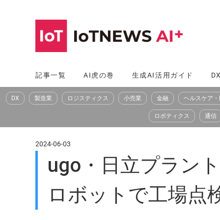
コ
ン
テ
ン
ツ
記事一覧
AI虎の巻
生成AI活用ガイド
D
へ
DX
製造業
ロジスティクス
小売業
金融
ヘルスケア・
ス
キ
ロボティクス
通信
ッ
プ
2024-06-03
ugo・日立プラン
ロボットで工場点