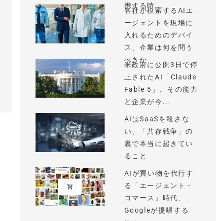
携する時...
各社が模索するAIエ
ージェントを現場に
入れるためのデバイ
ス、企業は何を問う
べきか
米政府に公開3日で停
止されたAI「Claude
Fable 5」、その能力
と企業が今...
AIはSaaSを殺さな
い、「共存戦争」の
裏で本当に起きてい
ること
AIが買い物を代行す
る「エージェント・
コマース」時代、
Googleが提唱する