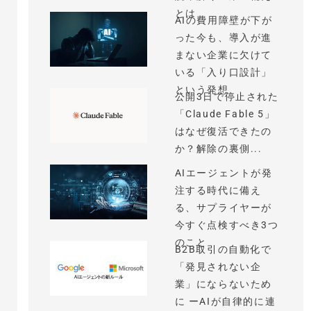
とは
AIの費用障壁が下が
った今も、導入が進
まない企業に欠けて
いる「入り口設計」
という発想
公開3日で停止された
「Claude Fable 5」
はなぜ復活できたの
か？解除の裏側...
AIエージェントが発
注する時代に備え
る、サプライヤーが
今すぐ点検すべき3つ
のこと
B2B取引の自動化で
「発見されない企
業」にならないため
に ーAIが自律的に連