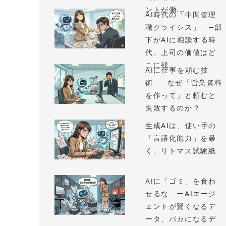
ントが働...
AI時代の「中間管理
職クライシス」 —部
下がAIに相談する時
代、上司の価値はど
こに残...
AIに仕事を頼む技
術 —なぜ「営業資料
を作って」と頼むと
失敗するのか？
生成AIは、使い手の
「言語化能力」を暴
く、リトマス試験紙
AIに「ゴミ」を食わ
せるな ーAIエージ
ェントが賢くなるデ
ータ、バカになるデ