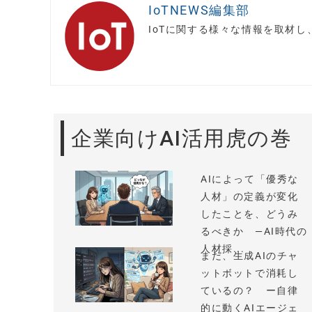
IoTNEWS編集部
IoTに関する様々な情報を取材
企業向けAI活用虎の巻
AIによって「優秀な
人材」の定義が変化
したことを、どうみ
るべきか —AI時代の
人材採...
まだ、生成AIのチャ
ットボットで消耗し
ているの？ ー自律
的に動くAIエージェ