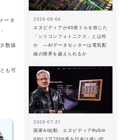
2026-08-04
メータ
エヌビディアが40億ドルを投じた
る。
「シリコンフォトニクス」とは何
ータ数値
か ―AIデータセンターは電気配
線の限界を越えられるか
ことも可
2026-07-21
国家AI始動、エヌビディアRubin
GPU 2万7500基を日本は使い切