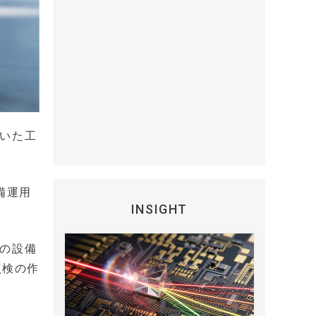
用いた工
備運用
INSIGHT
内の設備
点検の作