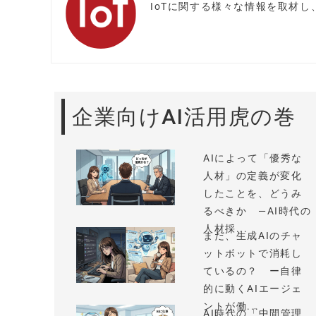
IoTに関する様々な情報を取材
企業向けAI活用虎の巻
AIによって「優秀な
人材」の定義が変化
したことを、どうみ
るべきか —AI時代の
人材採...
まだ、生成AIのチャ
ットボットで消耗し
ているの？ ー自律
的に動くAIエージェ
ントが働...
AI時代の「中間管理