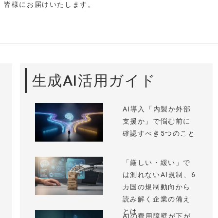
し、皆様にお届けいたします。
生成AI活用ガイド
AI導入「内製か外部
支援か」で悩む前に
確認すべき5つのこと
「厳しい・緩い」で
は測れないAI規制、6
カ国の規制動向から
読み解く企業の備え
とは
AIの費用障壁が下が