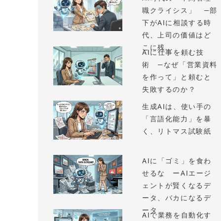
職クライシス」 —部
下がAIに相談する時
代、上司の価値はど
こに残...
AIに仕事を頼む技
術 —なぜ「営業資料
を作って」と頼むと
失敗するのか？
生成AIは、使い手の
「言語化能力」を暴
く、リトマス試験紙
AIに「ゴミ」を食わ
せるな ーAIエージ
ェントが賢くなるデ
ータ、バカになるデ
ータ
AIで業務を自動化す