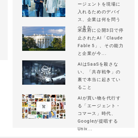
ージェントを現場に
入れるためのデバイ
ス、企業は何を問う
べきか
米政府に公開3日で停
止されたAI「Claude
Fable 5」、その能力
と企業が今...
AIはSaaSを殺さな
い、「共存戦争」の
裏で本当に起きてい
ること
AIが買い物を代行す
る「エージェント・
コマース」時代、
Googleが提唱する
Univ...