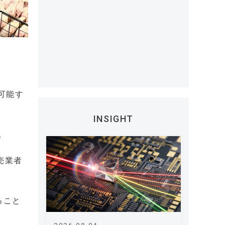
、
可能す
INSIGHT
。
売業者
ること