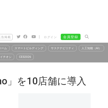
|
会員登録
広告掲載
ログイン
ホーム
スマートビルディング
サステナビリティ
人工知能（AI）
イチオシ
CES2026
o」を10店舗に導入