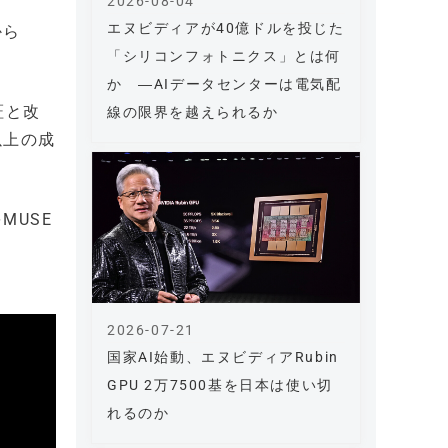
2026-08-04
エヌビディアが40億ドルを投じた
から
「シリコンフォトニクス」とは何
か ―AIデータセンターは電気配
証と改
線の限界を越えられるか
以上の成
MUSE
2026-07-21
国家AI始動、エヌビディアRubin
GPU 2万7500基を日本は使い切
れるのか