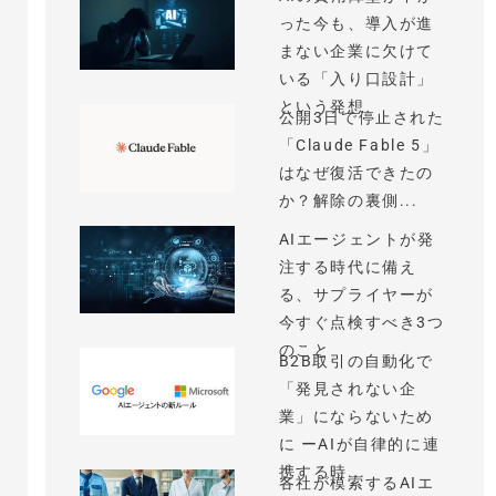
った今も、導入が進
まない企業に欠けて
いる「入り口設計」
という発想
公開3日で停止された
「Claude Fable 5」
はなぜ復活できたの
か？解除の裏側...
AIエージェントが発
注する時代に備え
る、サプライヤーが
今すぐ点検すべき3つ
のこと
B2B取引の自動化で
「発見されない企
業」にならないため
に ーAIが自律的に連
携する時...
各社が模索するAIエ