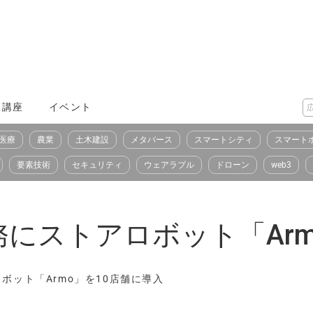
X講座
イベント
医療
農業
土木建設
メタバース
スマートシティ
スマート
要素技術
セキュリティ
ウェアラブル
ドローン
web3
にストアロボット「Arm
ボット「Armo」を10店舗に導入