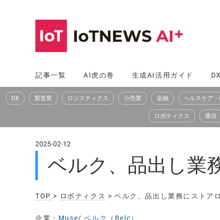
コ
ン
テ
ン
ツ
記事一覧
AI虎の巻
生成AI活用ガイド
D
へ
DX
製造業
ロジスティクス
小売業
金融
ヘルスケア・
ス
キ
ロボティクス
通信
ッ
プ
2025-02-12
ベルク、品出し業務
TOP
>
ロボティクス
> ベルク、品出し業務にストアロ
企業：
Muse
/
ベルク（Belc）