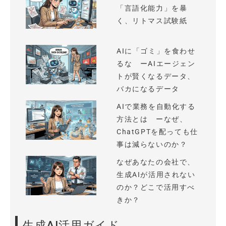
「言語化能力」を暴
く、リトマス試験紙
AIに「ゴミ」を食わせ
るな ーAIエージェン
トが賢くなるデータ、
バカになるデータ
AIで業務を自動化する
方法とは ーなぜ、
ChatGPTを配っても仕
事は減らないのか？
なぜあなたの会社で、
生成AIが活用されない
のか？どこで活用すべ
きか？
生成AI活用ガイド