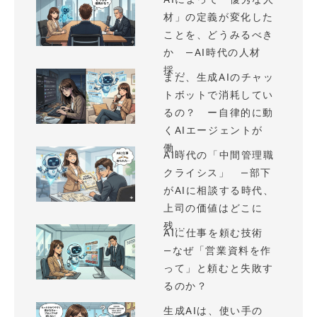
材」の定義が変化した
ことを、どうみるべき
か —AI時代の人材
採...
まだ、生成AIのチャッ
トボットで消耗してい
るの？ ー自律的に動
くAIエージェントが
働...
AI時代の「中間管理職
クライシス」 —部下
がAIに相談する時代、
上司の価値はどこに
残...
AIに仕事を頼む技術
—なぜ「営業資料を作
って」と頼むと失敗す
るのか？
生成AIは、使い手の