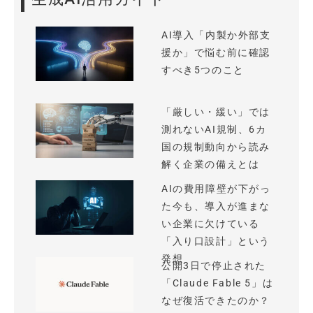
AI導入「内製か外部支
援か」で悩む前に確認
すべき5つのこと
「厳しい・緩い」では
測れないAI規制、6カ
国の規制動向から読み
解く企業の備えとは
AIの費用障壁が下がっ
た今も、導入が進まな
い企業に欠けている
「入り口設計」という
発想
公開3日で停止された
「Claude Fable 5」は
なぜ復活できたのか？