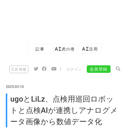
記事
AI虎の巻
AI活用
|
会員登録
広告掲載
ログイン
2025-03-10
ugoとLiLz、点検用巡回ロボッ
トと点検AIが連携しアナログメ
ータ画像から数値データ化