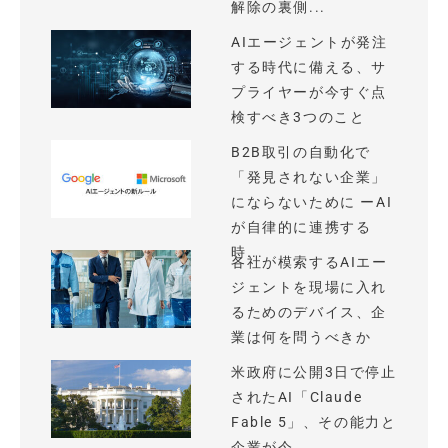
解除の裏側...
AIエージェントが発注
する時代に備える、サ
プライヤーが今すぐ点
検すべき3つのこと
B2B取引の自動化で
「発見されない企業」
にならないために ーAI
が自律的に連携する
時...
各社が模索するAIエー
ジェントを現場に入れ
るためのデバイス、企
業は何を問うべきか
米政府に公開3日で停止
されたAI「Claude
Fable 5」、その能力と
企業が今...