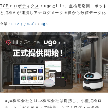
TOP
>
ロボティクス
> ugoとLiLz、点検用巡回ロボット
と点検AIが連携しアナログメータ画像から数値データ化
企業：
LiLz（リルズ）
/
ugo
ugo株式会社とLiLz株式会社は提携し、小型点検ロ
ボット「ugo mini」で撮影したアナログメータ画