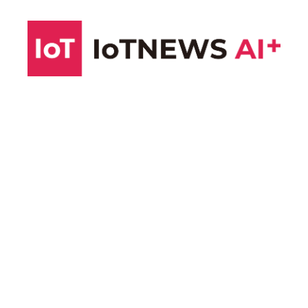
コ
ン
テ
ン
ツ
へ
ス
キ
ッ
プ