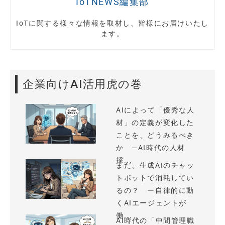
IoTNEWS編集部
IoTに関する様々な情報を取材し、皆様にお届けいたし
ます。
企業向けAI活用虎の巻
AIによって「優秀な人
材」の定義が変化した
ことを、どうみるべき
か —AI時代の人材
採...
まだ、生成AIのチャッ
トボットで消耗してい
るの？ ー自律的に動
くAIエージェントが
働...
AI時代の「中間管理職