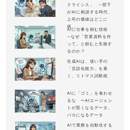
クライシス」 —部下
がAIに相談する時代、
上司の価値はどこに
残...
AIに仕事を頼む技術
—なぜ「営業資料を作
って」と頼むと失敗す
るのか？
生成AIは、使い手の
「言語化能力」を暴
く、リトマス試験紙
AIに「ゴミ」を食わせ
るな ーAIエージェン
トが賢くなるデータ、
バカになるデータ
AIで業務を自動化する