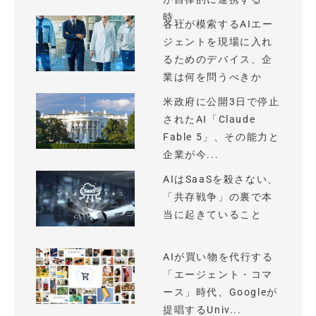
時...
各社が模索するAIエー
ジェントを現場に入れ
るためのデバイス、企
業は何を問うべきか
米政府に公開3日で停止
されたAI「Claude
Fable 5」、その能力と
企業が今...
AIはSaaSを殺さない、
「共存戦争」の裏で本
当に起きていること
AIが買い物を代行する
「エージェント・コマ
ース」時代、Googleが
提唱するUniv...