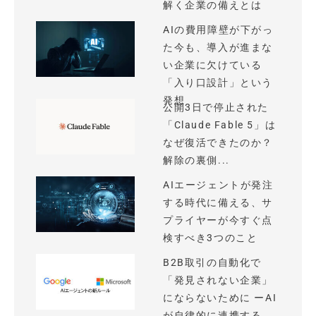
解く企業の備えとは
AIの費用障壁が下がっ
た今も、導入が進まな
い企業に欠けている
「入り口設計」という
発想
公開3日で停止された
「Claude Fable 5」は
なぜ復活できたのか？
解除の裏側...
AIエージェントが発注
する時代に備える、サ
プライヤーが今すぐ点
検すべき3つのこと
B2B取引の自動化で
「発見されない企業」
にならないために ーAI
が自律的に連携する