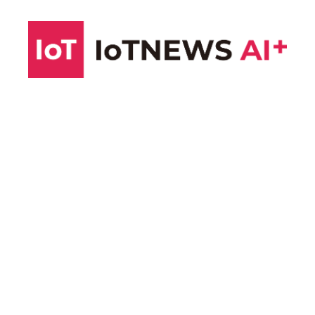
コ
ン
テ
ン
ツ
へ
ス
キ
ッ
プ