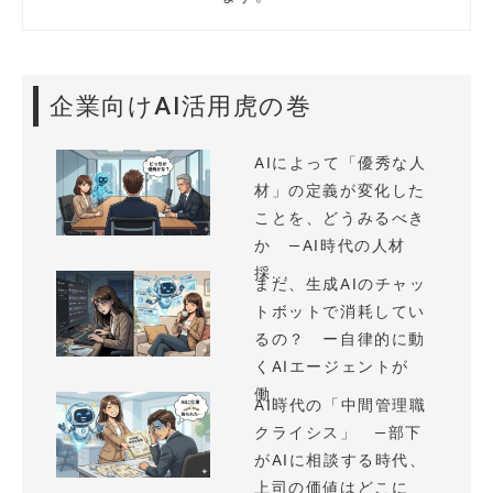
企業向けAI活用虎の巻
AIによって「優秀な人
材」の定義が変化した
ことを、どうみるべき
か —AI時代の人材
採...
まだ、生成AIのチャッ
トボットで消耗してい
るの？ ー自律的に動
くAIエージェントが
働...
AI時代の「中間管理職
クライシス」 —部下
がAIに相談する時代、
上司の価値はどこに