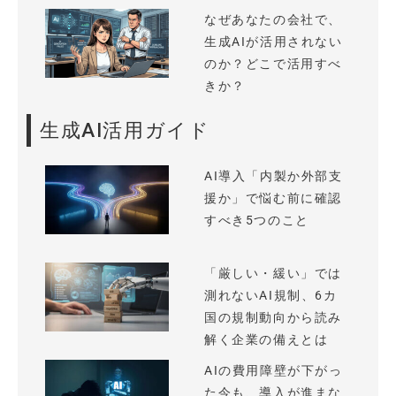
なぜあなたの会社で、
生成AIが活用されない
のか？どこで活用すべ
きか？
生成AI活用ガイド
AI導入「内製か外部支
援か」で悩む前に確認
すべき5つのこと
「厳しい・緩い」では
測れないAI規制、6カ
国の規制動向から読み
解く企業の備えとは
AIの費用障壁が下がっ
た今も、導入が進まな