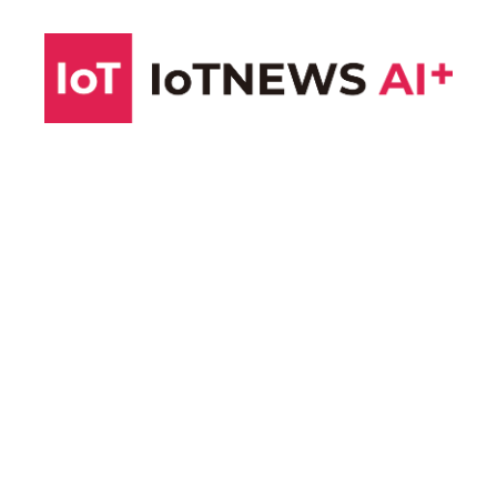
コ
ン
テ
ン
ツ
へ
ス
キ
ッ
プ