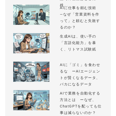
残...
AIに仕事を頼む技術
—なぜ「営業資料を作
って」と頼むと失敗す
るのか？
生成AIは、使い手の
「言語化能力」を暴
く、リトマス試験紙
AIに「ゴミ」を食わせ
るな ーAIエージェン
トが賢くなるデータ、
バカになるデータ
AIで業務を自動化する
方法とは ーなぜ、
ChatGPTを配っても仕
事は減らないのか？