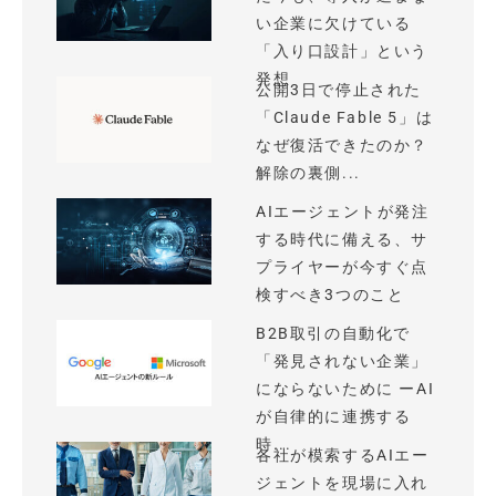
い企業に欠けている
「入り口設計」という
発想
公開3日で停止された
「Claude Fable 5」は
なぜ復活できたのか？
解除の裏側...
AIエージェントが発注
する時代に備える、サ
プライヤーが今すぐ点
検すべき3つのこと
B2B取引の自動化で
「発見されない企業」
にならないために ーAI
が自律的に連携する
時...
各社が模索するAIエー
ジェントを現場に入れ