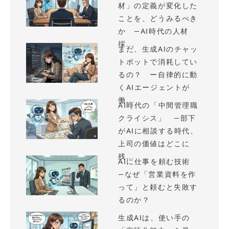
材」の定義が変化した
ことを、どうみるべき
か —AI時代の人材
採...
まだ、生成AIのチャッ
トボットで消耗してい
るの？ ー自律的に動
くAIエージェントが
働...
AI時代の「中間管理職
クライシス」 —部下
がAIに相談する時代、
上司の価値はどこに
残...
AIに仕事を頼む技術
—なぜ「営業資料を作
って」と頼むと失敗す
るのか？
生成AIは、使い手の