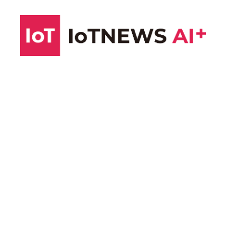
コ
ン
テ
ン
ツ
へ
ス
キ
ッ
プ