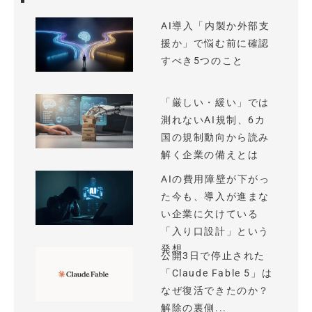
AI導入「内製か外部支
援か」で悩む前に確認
すべき5つのこと
「厳しい・緩い」では
測れないAI規制、6カ
国の規制動向から読み
解く企業の備えとは
AIの費用障壁が下がっ
た今も、導入が進まな
い企業に欠けている
「入り口設計」という
発想
公開3日で停止された
「Claude Fable 5」は
なぜ復活できたのか？
解除の裏側...