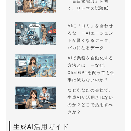
「言語化能力」を暴
く、リトマス試験紙
AIに「ゴミ」を食わせ
るな ーAIエージェン
トが賢くなるデータ、
バカになるデータ
AIで業務を自動化する
方法とは ーなぜ、
ChatGPTを配っても仕
事は減らないのか？
なぜあなたの会社で、
生成AIが活用されない
のか？どこで活用すべ
きか？
生成AI活用ガイド