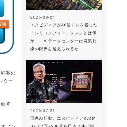
2026-08-04
エヌビディアが40億ドルを投じた
「シリコンフォトニクス」とは何
か ―AIデータセンターは電気配
線の限界を越えられるか
、顧客の
ンター
評価す
2026-07-21
国家AI始動、エヌビディアRubin
（オプシ
GPU 2万7500基を日本は使い切