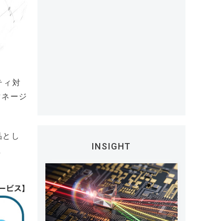
ティ対
マネージ
品とし
INSIGHT
た