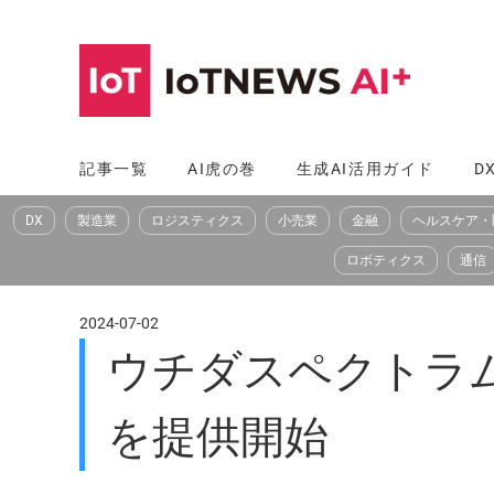
コ
ン
テ
ン
ツ
記事一覧
AI虎の巻
生成AI活用ガイド
D
へ
DX
製造業
ロジスティクス
小売業
金融
ヘルスケア・
ス
キ
ロボティクス
通信
ッ
プ
2024-07-02
ウチダスペクトラム、
を提供開始