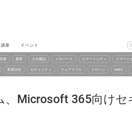
X講座
イベント
医療
農業
土木建設
メタバース
スマートシティ
スマート
要素技術
セキュリティ
ウェアラブル
ドローン
web3
Microsoft 365向