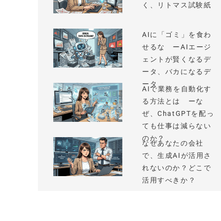
く、リトマス試験紙
AIに「ゴミ」を食わ
せるな ーAIエージ
ェントが賢くなるデ
ータ、バカになるデ
ータ
AIで業務を自動化す
る方法とは ーな
ぜ、ChatGPTを配っ
ても仕事は減らない
のか？
なぜあなたの会社
で、生成AIが活用さ
れないのか？どこで
活用すべきか？