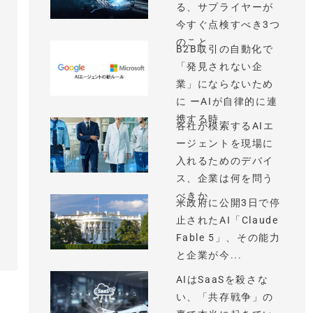
る、サプライヤーが
今すぐ点検すべき3つ
のこと
B2B取引の自動化で
「発見されない企
業」にならないため
に ーAIが自律的に連
携する時...
各社が模索するAIエ
ージェントを現場に
入れるためのデバイ
ス、企業は何を問う
べきか
米政府に公開3日で停
止されたAI「Claude
Fable 5」、その能力
と企業が今...
AIはSaaSを殺さな
い、「共存戦争」の