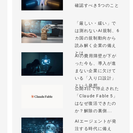
確認すべき5つのこと
「厳しい・緩い」で
は測れないAI規制、6
カ国の規制動向から
読み解く企業の備え
とは
AIの費用障壁が下が
った今も、導入が進
まない企業に欠けて
いる「入り口設計」
という発想
公開3日で停止された
「Claude Fable 5」
はなぜ復活できたの
か？解除の裏側...
AIエージェントが発
注する時代に備え