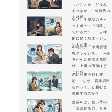
したことを、どうみ
るべきか —AI時代の
人材採...
まだ、生成AIのチャ
ットボットで消耗し
ているの？ ー自律
的に動くAIエージェ
ントが働...
AI時代の「中間管理
職クライシス」 —部
下がAIに相談する時
代、上司の価値はど
こに残...
AIに仕事を頼む技
術 —なぜ「営業資料
を作って」と頼むと
失敗するのか？
生成AIは、使い手の
「言語化能力」を暴