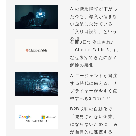
AIの費用障壁が下がっ
た今も、導入が進まな
い企業に欠けている
「入り口設計」という
発想
公開3日で停止された
「Claude Fable 5」は
なぜ復活できたのか？
解除の裏側...
AIエージェントが発注
する時代に備える、サ
プライヤーが今すぐ点
検すべき3つのこと
B2B取引の自動化で
「発見されない企業」
にならないために ーAI
が自律的に連携する