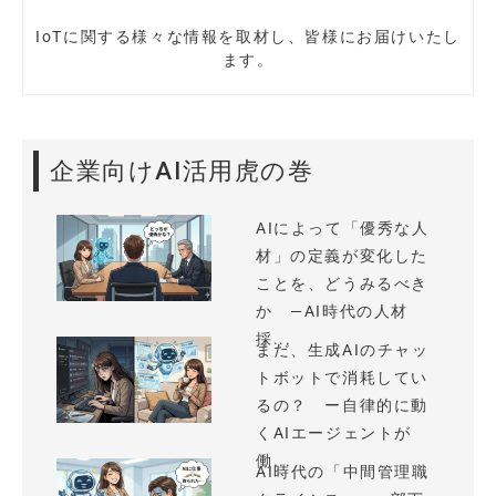
IoTに関する様々な情報を取材し、皆様にお届けいたし
ます。
企業向けAI活用虎の巻
AIによって「優秀な人
材」の定義が変化した
ことを、どうみるべき
か —AI時代の人材
採...
まだ、生成AIのチャッ
トボットで消耗してい
るの？ ー自律的に動
くAIエージェントが
働...
AI時代の「中間管理職