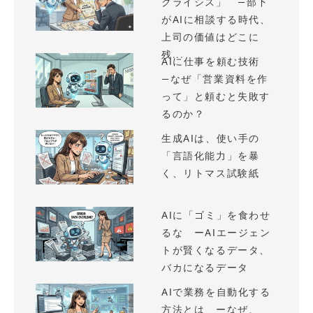
クライシス」 —部下
がAIに相談する時代、
上司の価値はどこに
残...
AIに仕事を頼む技術
—なぜ「営業資料を作
って」と頼むと失敗す
るのか？
生成AIは、使い手の
「言語化能力」を暴
く、リトマス試験紙
AIに「ゴミ」を食わせ
るな ーAIエージェン
トが賢くなるデータ、
バカになるデータ
AIで業務を自動化する
方法とは ーなぜ、