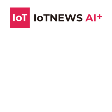
コ
ン
テ
ン
ツ
へ
ス
キ
ッ
プ