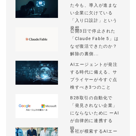
た今も、導入が進まな
い企業に欠けている
「入り口設計」という
発想
公開3日で停止された
「Claude Fable 5」は
なぜ復活できたのか？
解除の裏側...
AIエージェントが発注
する時代に備える、サ
プライヤーが今すぐ点
検すべき3つのこと
B2B取引の自動化で
「発見されない企業」
にならないために ーAI
が自律的に連携する
時...
各社が模索するAIエー