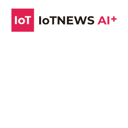
コ
ン
テ
ン
ツ
へ
ス
キ
ッ
プ