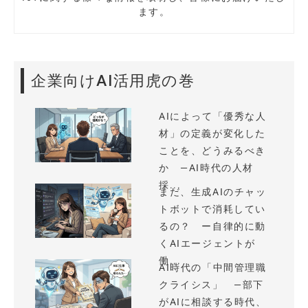
ます。
企業向けAI活用虎の巻
AIによって「優秀な人
材」の定義が変化した
ことを、どうみるべき
か —AI時代の人材
採...
まだ、生成AIのチャッ
トボットで消耗してい
るの？ ー自律的に動
くAIエージェントが
働...
AI時代の「中間管理職
クライシス」 —部下
がAIに相談する時代、