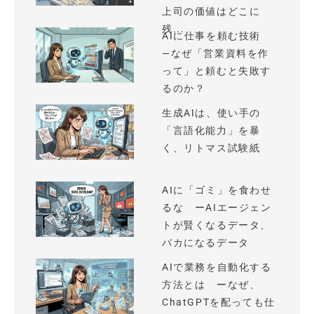
上司の価値はどこに
残...
AIに仕事を頼む技術
—なぜ「営業資料を作
って」と頼むと失敗す
るのか？
生成AIは、使い手の
「言語化能力」を暴
く、リトマス試験紙
AIに「ゴミ」を食わせ
るな ーAIエージェン
トが賢くなるデータ、
バカになるデータ
AIで業務を自動化する
方法とは ーなぜ、
ChatGPTを配っても仕