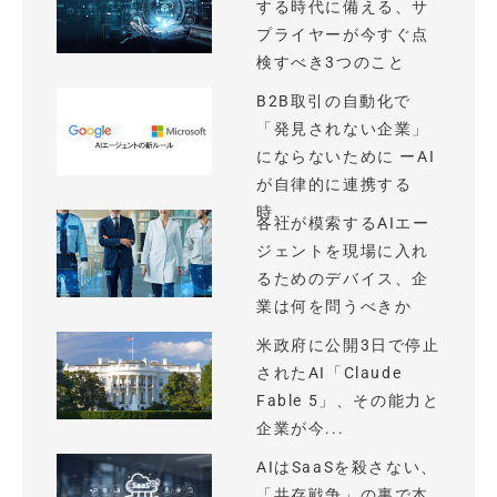
する時代に備える、サ
プライヤーが今すぐ点
検すべき3つのこと
B2B取引の自動化で
「発見されない企業」
にならないために ーAI
が自律的に連携する
時...
各社が模索するAIエー
ジェントを現場に入れ
るためのデバイス、企
業は何を問うべきか
米政府に公開3日で停止
されたAI「Claude
Fable 5」、その能力と
企業が今...
AIはSaaSを殺さない、
「共存戦争」の裏で本