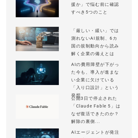
援か」で悩む前に確認
すべき5つのこと
「厳しい・緩い」では
測れないAI規制、6カ
国の規制動向から読み
解く企業の備えとは
AIの費用障壁が下がっ
た今も、導入が進まな
い企業に欠けている
「入り口設計」という
発想
公開3日で停止された
「Claude Fable 5」は
なぜ復活できたのか？
解除の裏側...
AIエージェントが発注