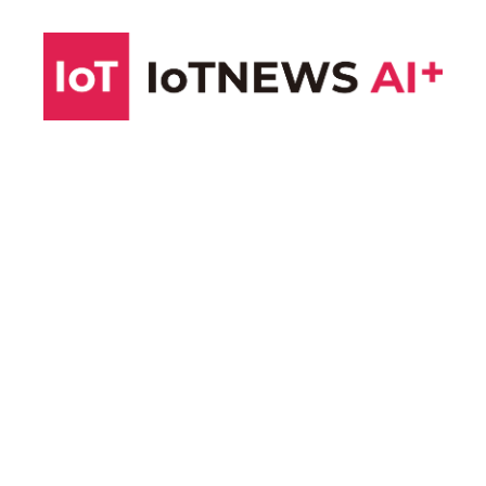
コ
ン
テ
ン
ツ
へ
ス
キ
ッ
プ