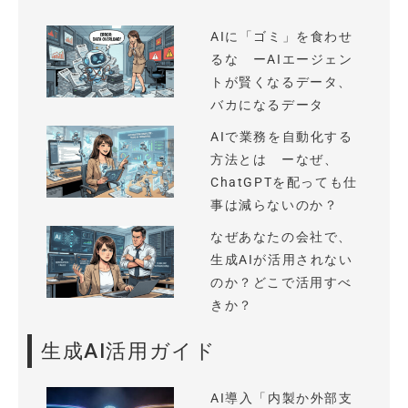
AIに「ゴミ」を食わせ
るな ーAIエージェン
トが賢くなるデータ、
バカになるデータ
AIで業務を自動化する
方法とは ーなぜ、
ChatGPTを配っても仕
事は減らないのか？
なぜあなたの会社で、
生成AIが活用されない
のか？どこで活用すべ
きか？
生成AI活用ガイド
AI導入「内製か外部支