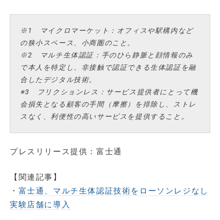
※1 マイクロマーケット：オフィスや駅構内など
の狭小スペース、小商圏のこと。
※2 マルチ生体認証：手のひら静脈と顔情報のみ
で本人を特定し、非接触で認証できる生体認証を融
合したデジタル技術。
※3 フリクションレス：サービス提供者にとって機
会損失となる顧客の手間（摩擦）を排除し、ストレ
スなく、利便性の高いサービスを提供すること。
プレスリリース提供：富士通
【関連記事】
・
富士通、マルチ生体認証技術をローソンレジなし
実験店舗に導入