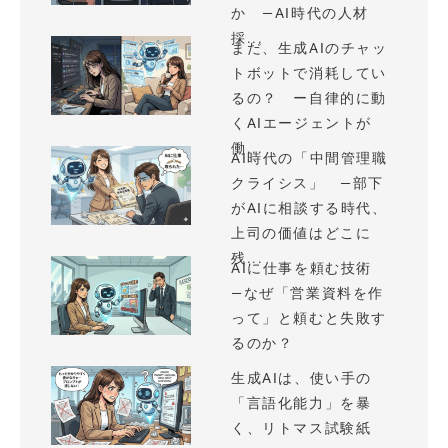
か —AI時代の人材
採...
まだ、生成AIのチャッ
トボットで消耗してい
るの？ ー自律的に動
くAIエージェントが
働...
AI時代の「中間管理職
クライシス」 —部下
がAIに相談する時代、
上司の価値はどこに
残...
AIに仕事を頼む技術
—なぜ「営業資料を作
って」と頼むと失敗す
るのか？
生成AIは、使い手の
「言語化能力」を暴
く、リトマス試験紙