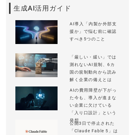
生成AI活用ガイド
AI導入「内製か外部支
援か」で悩む前に確認
すべき5つのこと
「厳しい・緩い」では
測れないAI規制、6カ
国の規制動向から読み
解く企業の備えとは
AIの費用障壁が下がっ
た今も、導入が進まな
い企業に欠けている
「入り口設計」という
発想
公開3日で停止された
「Claude Fable 5」は