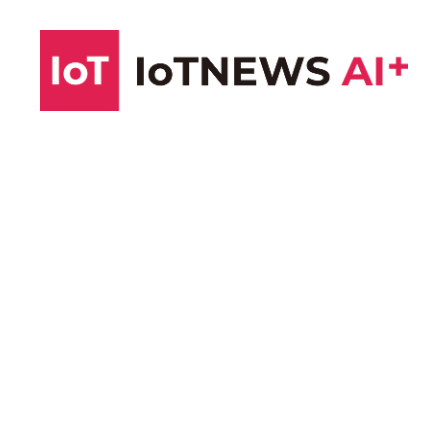
コ
ン
テ
ン
ツ
へ
ス
キ
ッ
プ