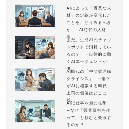
AIによって「優秀な人
材」の定義が変化した
ことを、どうみるべき
か —AI時代の人材
採...
まだ、生成AIのチャッ
トボットで消耗してい
るの？ ー自律的に動
くAIエージェントが
働...
AI時代の「中間管理職
クライシス」 —部下
がAIに相談する時代、
上司の価値はどこに
残...
AIに仕事を頼む技術
—なぜ「営業資料を作
って」と頼むと失敗す
るのか？