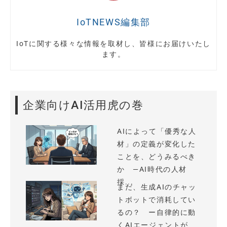
IoTNEWS編集部
IoTに関する様々な情報を取材し、皆様にお届けいたし
ます。
企業向けAI活用虎の巻
AIによって「優秀な人
材」の定義が変化した
ことを、どうみるべき
か —AI時代の人材
採...
まだ、生成AIのチャッ
トボットで消耗してい
るの？ ー自律的に動
くAIエージェントが