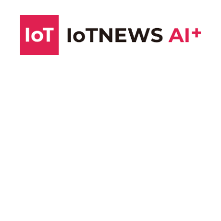
コ
ン
テ
ン
ツ
へ
ス
キ
ッ
プ