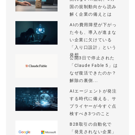
国の規制動向から読み
解く企業の備えとは
AIの費用障壁が下がっ
た今も、導入が進まな
い企業に欠けている
「入り口設計」という
発想
公開3日で停止された
「Claude Fable 5」は
なぜ復活できたのか？
解除の裏側...
AIエージェントが発注
する時代に備える、サ
プライヤーが今すぐ点
検すべき3つのこと
B2B取引の自動化で
「発見されない企業」