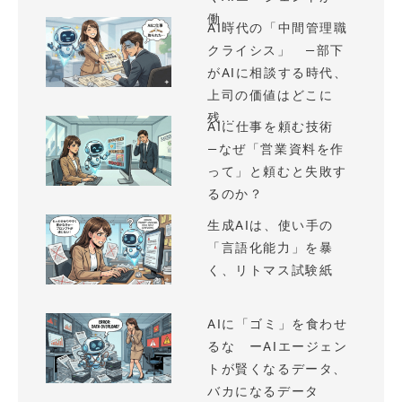
働...
AI時代の「中間管理職
クライシス」 —部下
がAIに相談する時代、
上司の価値はどこに
残...
AIに仕事を頼む技術
—なぜ「営業資料を作
って」と頼むと失敗す
るのか？
生成AIは、使い手の
「言語化能力」を暴
く、リトマス試験紙
AIに「ゴミ」を食わせ
るな ーAIエージェン
トが賢くなるデータ、
バカになるデータ