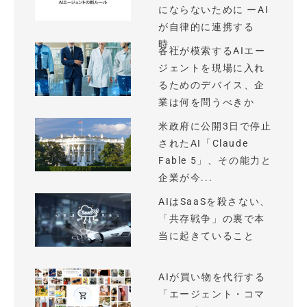
にならないために ーAI
が自律的に連携する
時...
各社が模索するAIエー
ジェントを現場に入れ
るためのデバイス、企
業は何を問うべきか
米政府に公開3日で停止
されたAI「Claude
Fable 5」、その能力と
企業が今...
AIはSaaSを殺さない、
「共存戦争」の裏で本
当に起きていること
AIが買い物を代行する
「エージェント・コマ