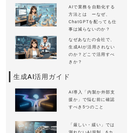
AIで業務を自動化する
方法とは ーなぜ、
ChatGPTを配っても仕
事は減らないのか？
なぜあなたの会社で、
生成AIが活用されない
のか？どこで活用すべ
きか？
生成AI活用ガイド
AI導入「内製か外部支
援か」で悩む前に確認
すべき5つのこと
「厳しい・緩い」では
測れないAI規制、6カ