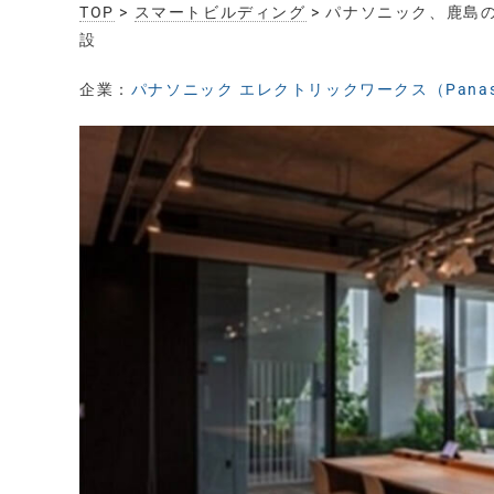
TOP
>
スマートビルディング
> パナソニック、鹿島
設
企業：
パナソニック エレクトリックワークス（Panasonic 