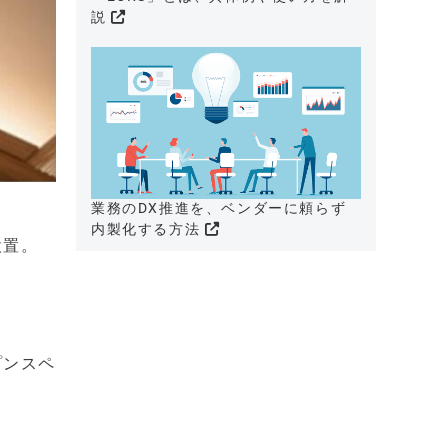
説
業務のDX推進を、ベンダーに頼らず
内製化する方法
設置。
プンスペ