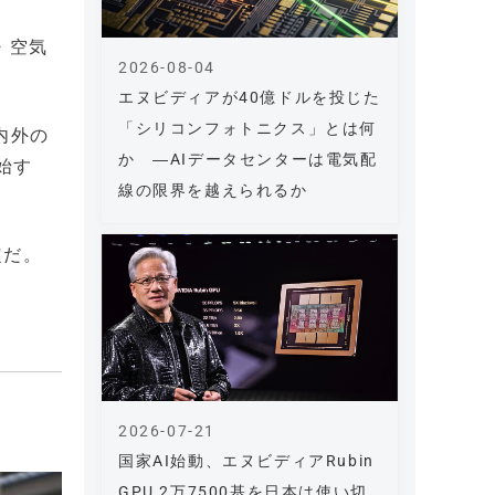
・空気
2026-08-04
エヌビディアが40億ドルを投じた
「シリコンフォトニクス」とは何
内外の
か ―AIデータセンターは電気配
始す
線の限界を越えられるか
定だ。
2026-07-21
国家AI始動、エヌビディアRubin
GPU 2万7500基を日本は使い切