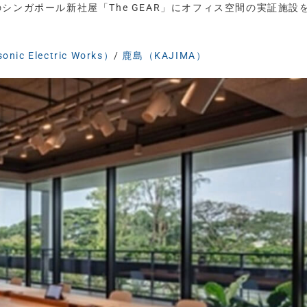
のシンガポール新社屋「The GEAR」にオフィス空間の実証施設
Electric Works）
/
鹿島（KAJIMA）