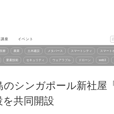
X講座
イベント
医療
農業
土木建設
メタバース
スマートシティ
スマート
要素技術
セキュリティ
ウェアラブル
ドローン
web3
のシンガポール新社屋「Th
設を共同開設