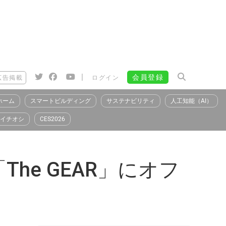
|
会員登録
広告掲載
ログイン
ホーム
スマートビルディング
サステナビリティ
人工知能（AI）
イチオシ
CES2026
e GEAR」にオフ