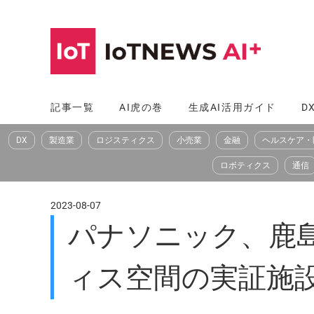
コ
ン
テ
ン
ツ
記事一覧
AI虎の巻
生成AI活用ガイド
D
へ
DX
製造業
ロジスティクス
小売業
金融
ヘルスケア・
ス
キ
ロボティクス
通信
ッ
プ
2023-08-07
パナソニック、鹿島
ィス空間の実証施