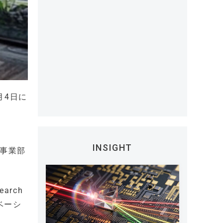
月4日に
INSIGHT
の事業部
arch
ベーシ