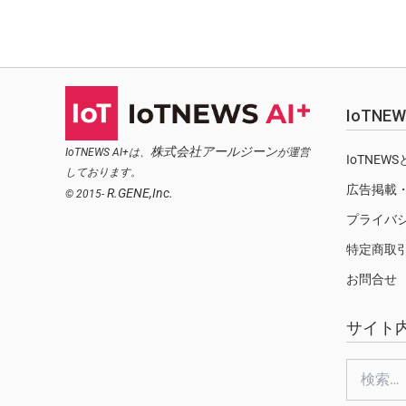
IoTN
株式会社アールジーン
IoTNEWS AI+は、
が運営
IoTNEW
しております。
広告掲載
R.GENE,Inc.
© 2015-
プライバ
特定商取
お問合せ
サイト
検
索: