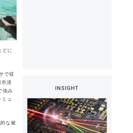
などに
サで収
都市浸
INSIGHT
で強み
シミュ
率的な被