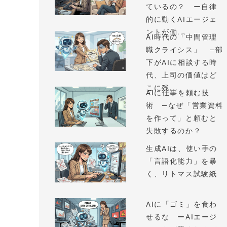
ているの？ ー自律
的に動くAIエージェ
ントが働...
AI時代の「中間管理
職クライシス」 —部
下がAIに相談する時
代、上司の価値はど
こに残...
AIに仕事を頼む技
術 —なぜ「営業資料
を作って」と頼むと
失敗するのか？
生成AIは、使い手の
「言語化能力」を暴
く、リトマス試験紙
AIに「ゴミ」を食わ
せるな ーAIエージ