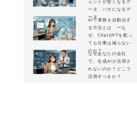
ェントが賢くなるデ
ータ、バカになるデ
ータ
AIで業務を自動化す
る方法とは ーな
ぜ、ChatGPTを配っ
ても仕事は減らない
のか？
なぜあなたの会社
で、生成AIが活用さ
れないのか？どこで
活用すべきか？