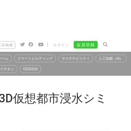
|
会員登録
広告掲載
ログイン
ホーム
スマートビルディング
サステナビリティ
人工知能（AI）
イチオシ
CES2026
、「3D仮想都市浸水シミ