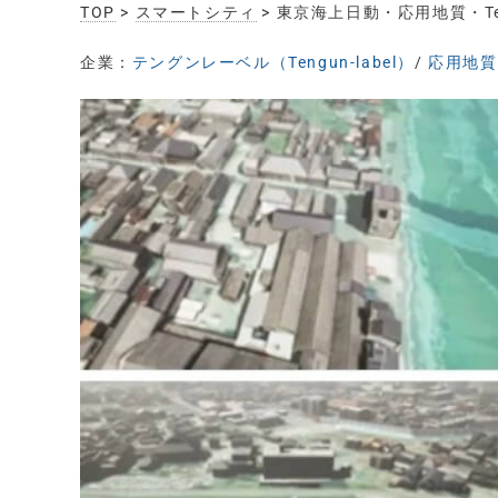
TOP
>
スマートシティ
> 東京海上日動・応用地質・Te
企業：
テングンレーベル（Tengun-label）
/
応用地質