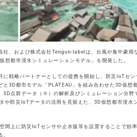
、および株式会社Tengun-labelは、台風や集中豪雨
D仮想都市浸水シミュレーションモデル」を開発した。
6月に戦略パートナーとしての提携を開始し、防災IoTセン
3D都市モデル「PLATEAU」を組み合わせた3D仮想
、3D点群データ（※）の解析及びシミュレーション分野
星データや防災IoTデータの活用を見据えた、3D仮想都市浸水
空間上に防災IoTセンサや止水版等を設置することで効
る。