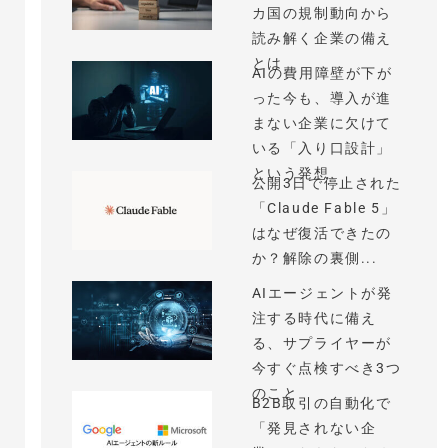
カ国の規制動向から
読み解く企業の備え
とは
AIの費用障壁が下が
った今も、導入が進
まない企業に欠けて
いる「入り口設計」
という発想
公開3日で停止された
「Claude Fable 5」
はなぜ復活できたの
か？解除の裏側...
AIエージェントが発
注する時代に備え
る、サプライヤーが
今すぐ点検すべき3つ
のこと
B2B取引の自動化で
「発見されない企