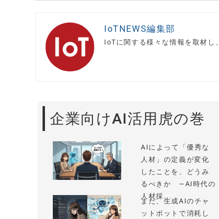
IoTNEWS編集部
IoTに関する様々な情報を取材
企業向けAI活用虎の巻
AIによって「優秀な
人材」の定義が変化
したことを、どうみ
るべきか —AI時代の
人材採...
まだ、生成AIのチャ
ットボットで消耗し