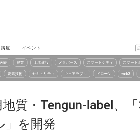
X講座
イベント
医療
農業
土木建設
メタバース
スマートシティ
スマート
要素技術
セキュリティ
ウェアラブル
ドローン
web3
質・Tengun-label
ル」を開発