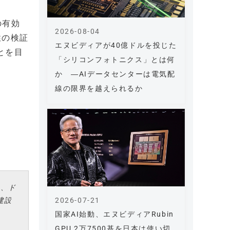
の有効
2026-08-04
性の検証
エヌビディアが40億ドルを投じた
とを目
「シリコンフォトニクス」とは何
か ―AIデータセンターは電気配
線の限界を越えられるか
は、ド
2026-07-21
建設
国家AI始動、エヌビディアRubin
GPU 2万7500基を日本は使い切