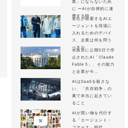
業」にならないため
に ーAIが自律的に連
携する時...
各社が模索するAIエ
ージェントを現場に
入れるためのデバイ
ス、企業は何を問う
べきか
米政府に公開3日で停
止されたAI「Claude
Fable 5」、その能力
と企業が今...
AIはSaaSを殺さな
い、「共存戦争」の
裏で本当に起きてい
ること
AIが買い物を代行す
る「エージェント・
コマース」時代、