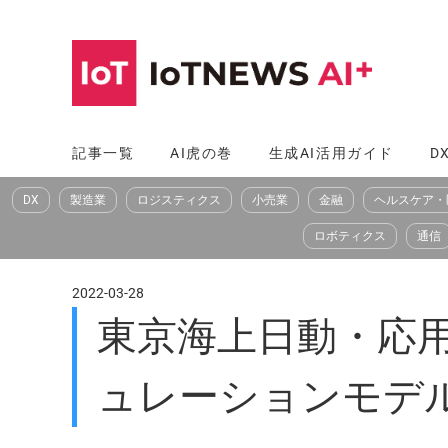
コ
ン
テ
ン
ツ
記事一覧
AI虎の巻
生成AI活用ガイド
D
へ
DX
製造業
ロジスティクス
小売業
金融
ヘルスケア・
ス
キ
ロボティクス
通信
ッ
プ
2022-03-28
東京海上日動・応用地
ュレーションモデ