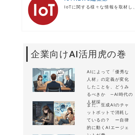
IoTに関する様々な情報を取材
企業向けAI活用虎の巻
AIによって「優秀な
人材」の定義が変化
したことを、どうみ
るべきか —AI時代の
人材採...
まだ、生成AIのチャ
ットボットで消耗し
ているの？ ー自律
的に動くAIエージェ