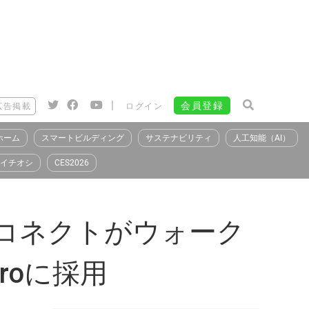
|
会員登録
広告掲載
ログイン
ホーム
スマートビルディング
サステナビリティ
人工知能（AI）
イチオシ
CES2026
コネクトがウォーク
roに採用