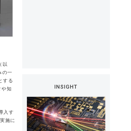
（以
みの一
とする
INSIGHT
タや知
に導入す
の実施に