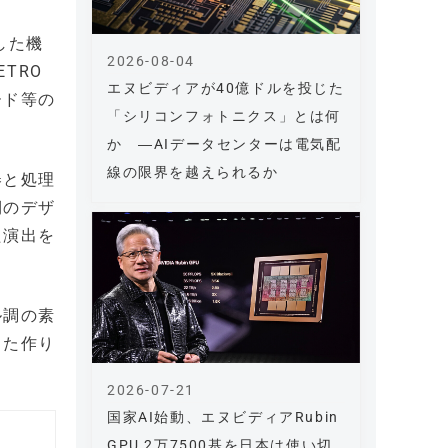
した機
2026-08-04
TRO
エヌビディアが40億ドルを投じた
ード等の
「シリコンフォトニクス」とは何
か ―AIデータセンターは電気配
線の限界を越えられるか
券と処理
側のデザ
た演出を
ル調の素
した作り
2026-07-21
国家AI始動、エヌビディアRubin
GPU 2万7500基を日本は使い切