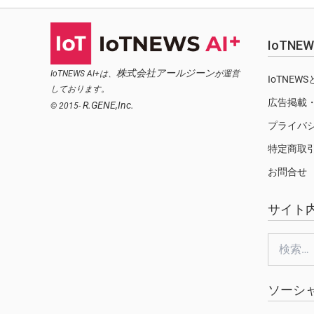
IoTN
株式会社アールジーン
IoTNEWS AI+は、
が運営
IoTNEW
しております。
広告掲載
R.GENE,Inc.
© 2015-
プライバ
特定商取
お問合せ
サイト
検
索:
ソーシ