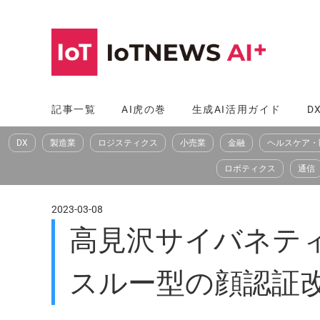
コ
ン
テ
ン
ツ
記事一覧
AI虎の巻
生成AI活用ガイド
D
へ
DX
製造業
ロジスティクス
小売業
金融
ヘルスケア・
ス
キ
ロボティクス
通信
ッ
プ
2023-03-08
高見沢サイバネテ
スルー型の顔認証改札