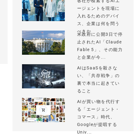
各社が模索するAIエ
ージェントを現場に
入れるためのデバイ
ス、企業は何を問う
べきか
米政府に公開3日で停
止されたAI「Claude
Fable 5」、その能力
と企業が今...
AIはSaaSを殺さな
い、「共存戦争」の
裏で本当に起きてい
ること
AIが買い物を代行す
る「エージェント・
コマース」時代、
Googleが提唱する
Univ...