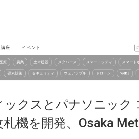
X講座
イベント
医療
農業
土木建設
メタバース
スマートシティ
スマート
要素技術
セキュリティ
ウェアラブル
ドローン
web3
ィックスとパナソニック 
機を開発、Osaka Met