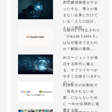
とは
AIの費用障壁が下が
った今も、導入が進
まない企業に欠けて
いる「入り口設計」
という発想
公開3日で停止された
「Claude Fable 5」
はなぜ復活できたの
か？解除の裏側...
AIエージェントが発
注する時代に備え
る、サプライヤーが
今すぐ点検すべき3つ
のこと
B2B取引の自動化で
「発見されない企
業」にならないため
に ーAIが自律的に連
携する時...