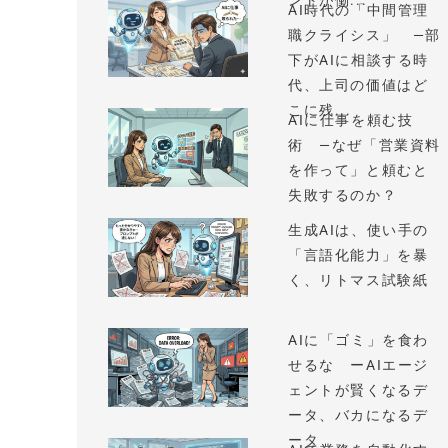
ントが働...
AI時代の「中間管理
職クライシス」 —部
下がAIに相談する時
代、上司の価値はど
こに残...
AIに仕事を頼む技
術 —なぜ「営業資料
を作って」と頼むと
失敗するのか？
生成AIは、使い手の
「言語化能力」を暴
く、リトマス試験紙
AIに「ゴミ」を食わ
せるな ーAIエージ
ェントが賢くなるデ
ータ、バカになるデ
ータ