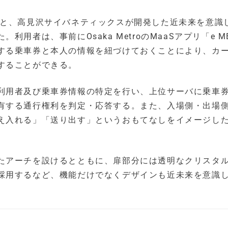
術と、高見沢サイバネティックスが開発した近未来を意識
者は、事前にOsaka MetroのMaaSアプリ「e ME
する乗車券と本人の情報を紐づけておくことにより、カ
することができる。
利用者及び乗車券情報の特定を行い、上位サーバに乗車
有する通行権利を判定・応答する。また、入場側・出場
え入れる」「送り出す」というおもてなしをイメージし
たアーチを設けるとともに、扉部分には透明なクリスタ
採用するなど、機能だけでなくデザインも近未来を意識