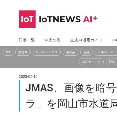
コ
ン
テ
ン
ツ
記事一覧
AI虎の巻
生成AI活用ガイド
D
へ
DX
製造業
ロジスティクス
小売業
金融
ヘルスケア・
ス
キ
ロボティクス
通信
ッ
プ
2023-05-10
JMAS、画像を暗
ラ」を岡山市水道