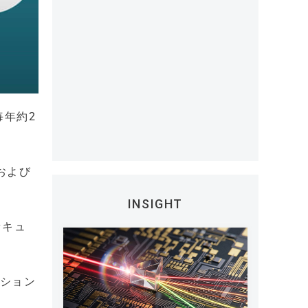
毎年約2
および
INSIGHT
セキュ
ーション