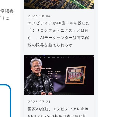
と修繕委
2026-08-04
プリに
エヌビディアが40億ドルを投じた
「シリコンフォトニクス」とは何
か ―AIデータセンターは電気配
線の限界を越えられるか
2026-07-21
国家AI始動、エヌビディアRubin
GPU 2万7500基を日本は使い切