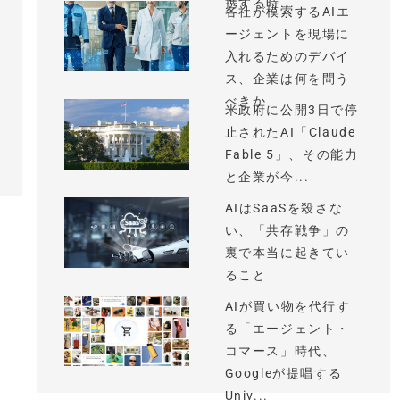
携する時...
各社が模索するAIエ
ージェントを現場に
入れるためのデバイ
ス、企業は何を問う
べきか
米政府に公開3日で停
止されたAI「Claude
Fable 5」、その能力
と企業が今...
AIはSaaSを殺さな
い、「共存戦争」の
裏で本当に起きてい
ること
AIが買い物を代行す
る「エージェント・
コマース」時代、
Googleが提唱する
Univ...