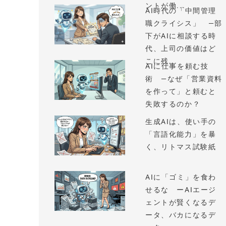
ントが働...
AI時代の「中間管理
職クライシス」 —部
下がAIに相談する時
代、上司の価値はど
こに残...
AIに仕事を頼む技
術 —なぜ「営業資料
を作って」と頼むと
失敗するのか？
生成AIは、使い手の
「言語化能力」を暴
く、リトマス試験紙
AIに「ゴミ」を食わ
せるな ーAIエージ
ェントが賢くなるデ
ータ、バカになるデ