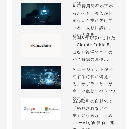
とは
AIの費用障壁が下が
った今も、導入が進
まない企業に欠けて
いる「入り口設計」
という発想
公開3日で停止された
「Claude Fable 5」
はなぜ復活できたの
か？解除の裏側...
AIエージェントが発
注する時代に備え
る、サプライヤーが
今すぐ点検すべき3つ
のこと
B2B取引の自動化で
「発見されない企
業」にならないため
に ーAIが自律的に連