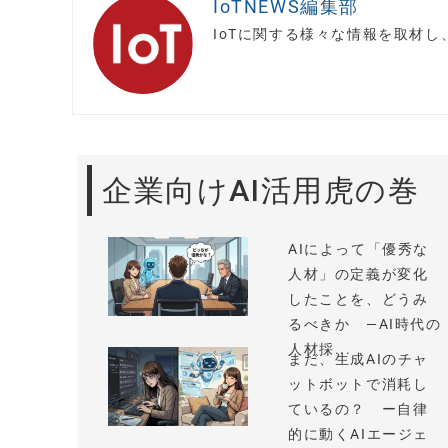
IoTNEWS編集部
IoTに関する様々な情報を取材
企業向けAI活用虎の巻
AIによって「優秀な
人材」の定義が変化
したことを、どうみ
るべきか —AI時代の
人材採...
まだ、生成AIのチャ
ットボットで消耗し
ているの？ ー自律
的に動くAIエージェ