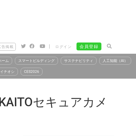
|
会員登録
広告掲載
ログイン
ホーム
スマートビルディング
サステナビリティ
人工知能（AI）
イチオシ
CES2026
AITOセキュアカメ