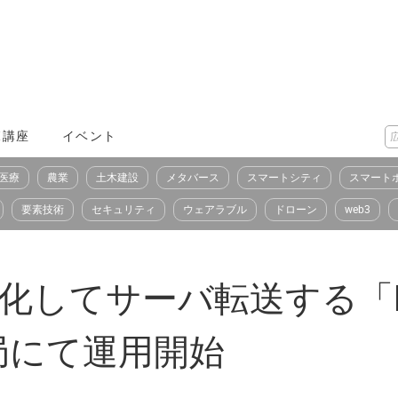
X講座
イベント
医療
農業
土木建設
メタバース
スマートシティ
スマート
要素技術
セキュリティ
ウェアラブル
ドローン
web3
号化してサーバ転送する「K
局にて運用開始