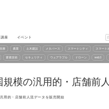
X講座
イベント
医療
農業
土木建設
メタバース
スマートシティ
スマート
要素技術
セキュリティ
ウェアラブル
ドローン
web3
nd、全国規模の汎用的・店
国規模の汎用的・店舗前人流データを販売開始