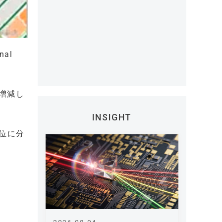
al
増減し
INSIGHT
単位に分