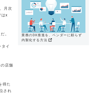
お、月次
はx
」だ。
業務のDX推進を、ベンダーに頼らず
内製化する方法
ンタイ
来の店舗
諾を得た
位され