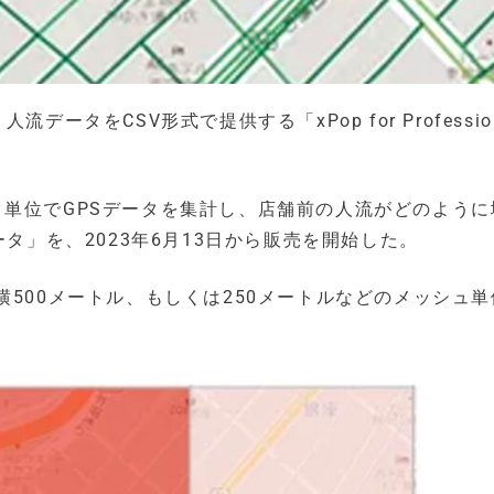
流データをCSV形式で提供する「xPop for Profession
ク単位でGPSデータを集計し、店舗前の人流がどのように
ータ」を、2023年6月13日から販売を開始した。
横500メートル、もしくは250メートルなどのメッシュ