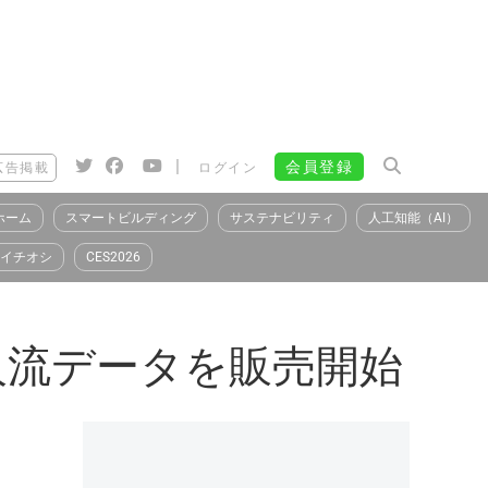
|
会員登録
広告掲載
ログイン
ホーム
スマートビルディング
サステナビリティ
人工知能（AI）
イチオシ
CES2026
舗前人流データを販売開始