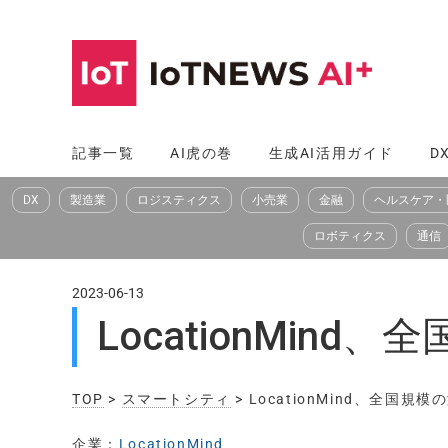
コ
ン
テ
ン
ツ
記事一覧
AI虎の巻
生成AI活用ガイド
D
へ
DX
製造業
ロジスティクス
小売業
金融
ヘルスケア・
ス
キ
ロボティクス
通信
ッ
プ
2023-06-13
LocationMi
TOP
>
スマートシティ
> LocationMind、全
企業：
LocationMind