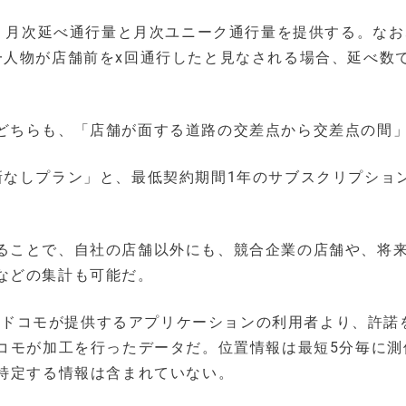
は、月次延べ通行量と月次ユニーク通行量を提供する。な
一人物が店舗前をx回通行したと見なされる場合、延べ数で
どちらも、「店舗が面する道路の交差点から交差点の間
新なしプラン」と、最低契約期間1年のサブスクリプショ
ることで、自社の店舗以外にも、競合企業の店舗や、将
などの集計も可能だ。
は、NTTドコモが提供するアプリケーションの利用者より、許
ドコモが加工を行ったデータだ。位置情報は最短5分毎に測
を特定する情報は含まれていない。